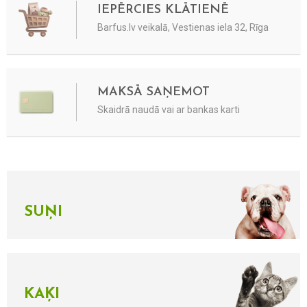
IEPĒRCIES KLĀTIENĒ
Barfus.lv veikalā, Vestienas iela 32, Rīga
MAKSĀ SAŅEMOT
Skaidrā naudā vai ar bankas karti
SUŅI
KAĶI