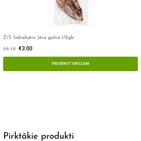
Z/S Sidrabjērs Jēra galva bez spalvas
€
5.00
€
7.00
PIEVIENOT GROZAM
Pirktākie produkti