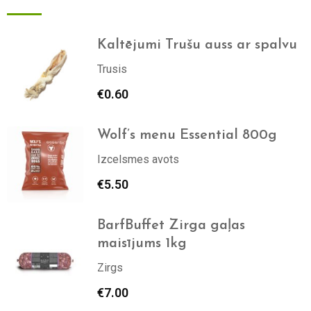
Kaltējumi Trušu auss ar spalvu
Trusis
€
0.60
Wolf’s menu Essential 800g
Izcelsmes avots
€
5.50
BarfBuffet Zirga gaļas
maisījums 1kg
Zirgs
€
7.00