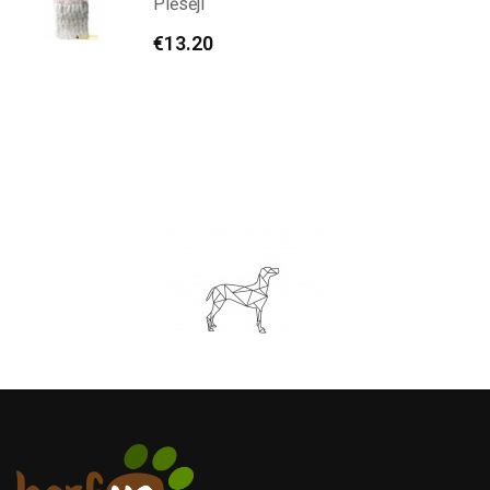
Plēsēji
€
13.20