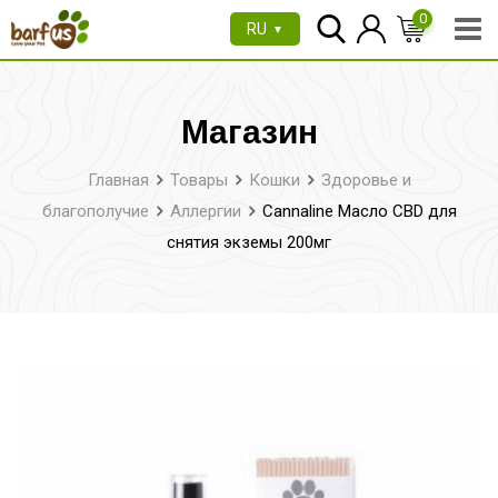
Перейти
0
RU
▼
к
содержимому
Магазин
Главная
Товары
Кошки
Здоровье и
благополучие
Аллергии
Cannaline Масло CBD для
снятия экземы 200мг