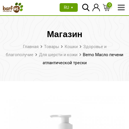
Перейти
0
RU
▼
к
содержимому
Магазин
Главная
Товары
Кошки
Здоровье и
благополучие
Для шерсти и кожи
Bemo Масло печени
атлантической трески