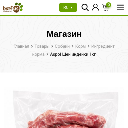
Перейти
0
RU
▼
к
содержимому
Магазин
Главная
Товары
Собаки
Корм
Ингредиент
корма
Aspol Шеи индейки 1кг