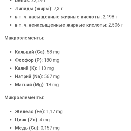
Белок:
22,29 г
Липиды (жиры):
7,3 г
в т. ч. насыщенные жирные кислоты:
2,198 г
в т. ч. ненасыщенные жирные кислоты:
2,506 г
Макроэлементы:
Кальций (Ca):
58 mg
Фосфор (P):
180 mg
Калий (K):
113 mg
Натрий (Na):
567 mg
Магний (Mg):
18 mg
Микроэлементы:
Железо (Fe):
1,17 mg
Цинк (Zn):
4 mg
Медь (Cu):
0,157 mg