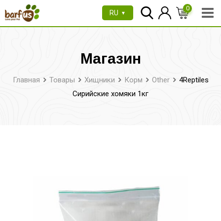
Перейти
0
RU
▼
к
содержимому
Магазин
Главная
Товары
Хищники
Корм
Other
4Reptiles
Сирийские хомяки 1кг