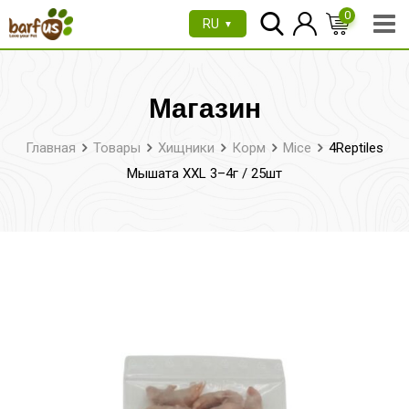
Перейти
0
RU
▼
к
содержимому
Магазин
Главная
Товары
Хищники
Корм
Mice
4Reptiles
Мышата XXL 3–4г / 25шт