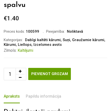
spalvu
€
1.40
Preces kods:
100599
Pieejamība:
Noliktavā
Kategorijas:
Dabīgi kaltēti kārumi
,
Suņi
,
Graužamie kārumi
,
Kārumi
,
Liellops
,
Izcelsmes avots
Zīmols:
Kaltējumi
PIEVIENOT GROZAM
Apraksts
Papildu informācija