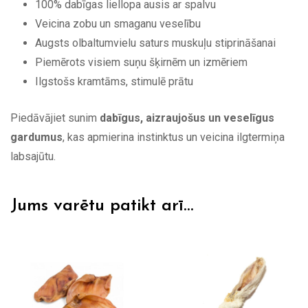
100% dabīgas liellopa ausis ar spalvu
Veicina zobu un smaganu veselību
Augsts olbaltumvielu saturs muskuļu stiprināšanai
Piemērots visiem suņu šķirnēm un izmēriem
Ilgstošs kramtāms, stimulē prātu
Piedāvājiet sunim
dabīgus, aizraujošus un veselīgus
gardumus
, kas apmierina instinktus un veicina ilgtermiņa
labsajūtu.
Jums varētu patikt arī…