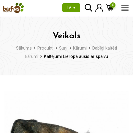
Pāriet
0
LV
▼
uz
saturu
Veikals
Sākums
Produkti
Suņi
Kārumi
Dabīgi kaltēti
kārumi
Kaltējumi Liellopa ausis ar spalvu