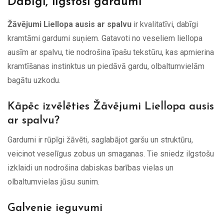
Dabīgi, ilgstoši gardumi
Žāvējumi Liellopa ausis ar spalvu
ir kvalitatīvi, dabīgi
kramtāmi gardumi suņiem. Gatavoti no veseliem liellopa
ausīm ar spalvu, tie nodrošina īpašu tekstūru, kas apmierina
kramtīšanas instinktus un piedāvā gardu, olbaltumvielām
bagātu uzkodu.
Kāpēc izvēlēties Žāvējumi Liellopa ausis
ar spalvu?
Gardumi ir rūpīgi žāvēti, saglabājot garšu un struktūru,
veicinot veselīgus zobus un smaganas. Tie sniedz ilgstošu
izklaidi un nodrošina dabiskas barības vielas un
olbaltumvielas jūsu sunim.
Galvenie ieguvumi