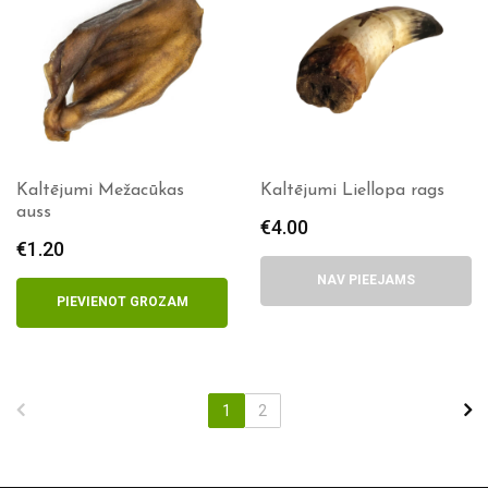
Kaltējumi Mežacūkas
Kaltējumi Liellopa rags
auss
€
4.00
€
1.20
NAV PIEEJAMS
PIEVIENOT GROZAM
1
2