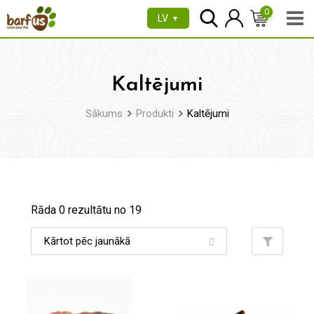
Pāriet
0
LV
▼
uz
saturu
Kaltējumi
Sākums
Produkti
Kaltējumi
Rāda 0 rezultātu no 19