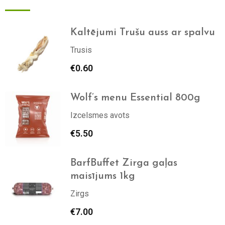
Kaltējumi Trušu auss ar spalvu
Trusis
€
0.60
Wolf’s menu Essential 800g
Izcelsmes avots
€
5.50
BarfBuffet Zirga gaļas
maisījums 1kg
Zirgs
€
7.00