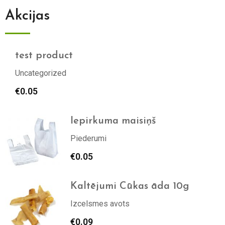
Akcijas
test product
Uncategorized
€
0.05
Iepirkuma maisiņš
Piederumi
€
0.05
Kaltējumi Cūkas āda 10g
Izcelsmes avots
€
0.09