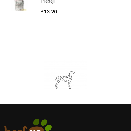
Plēsēji
€
13.20