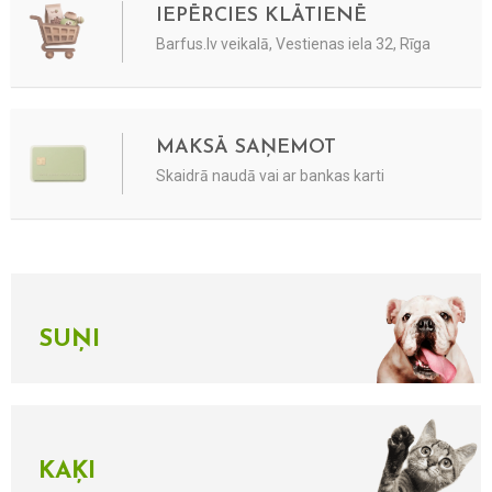
IEPĒRCIES KLĀTIENĒ
Barfus.lv veikalā, Vestienas iela 32, Rīga
MAKSĀ SAŅEMOT
Skaidrā naudā vai ar bankas karti
SUŅI
KAĶI