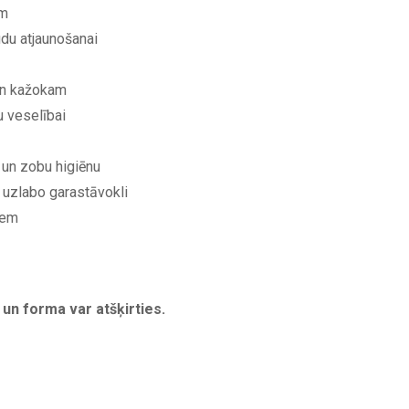
em
du atjaunošanai
un kažokam
u veselībai
un zobu higiēnu
 uzlabo garastāvokli
iem
 un forma var atšķirties.