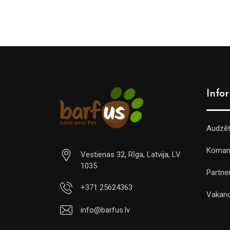
Info
Audzē
Koman
Vestienas 32, Rīga, Latvija, LV
1035
Partner
+371 25624363
Vakan
info@barfus.lv