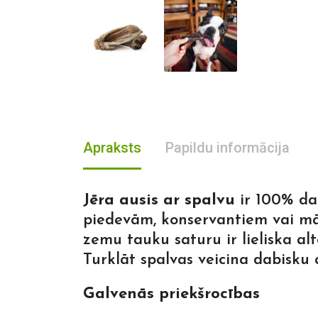
Apraksts
Papildu informācija
Jēra ausis ar spalvu
ir 100% da
piedevām, konservantiem vai māk
zemu tauku saturu ir lieliska al
Turklāt spalvas veicina dabisku
Galvenās priekšrocības