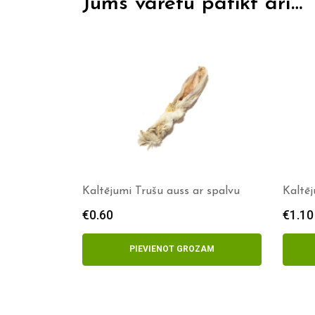
Jums varētu patikt arī…
Kaltējumi Trušu auss ar spalvu
Kaltē
€
0.60
€
1.10
PIEVIENOT GROZAM