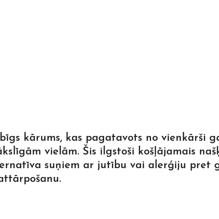
bīgs kārums, kas pagatavots no vienkārši g
slīgām vielām. Šis ilgstoši košļājamais naš
ternatīva suņiem ar jutību vai alerģiju pret
 attārpošanu.