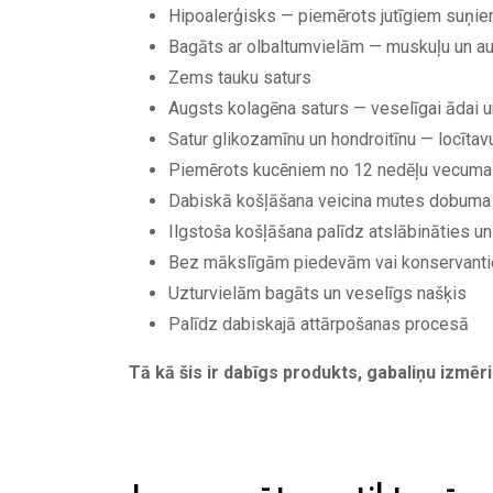
Hipoalerģisks — piemērots jutīgiem suņi
Bagāts ar olbaltumvielām — muskuļu un au
Zems tauku saturs
Augsts kolagēna saturs — veselīgai ādai 
Satur glikozamīnu un hondroitīnu — locītav
Piemērots kucēniem no 12 nedēļu vecuma
Dabiskā košļāšana veicina mutes dobuma 
Ilgstoša košļāšana palīdz atslābināties un
Bez mākslīgām piedevām vai konservant
Uzturvielām bagāts un veselīgs našķis
Palīdz dabiskajā attārpošanas procesā
Tā kā šis ir dabīgs produkts, gabaliņu izmēri