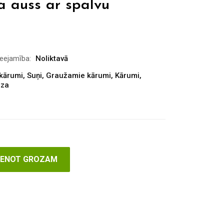
a auss ar spalvu
ieejamība:
Noliktavā
 kārumi
,
Suņi
,
Graužamie kārumi
,
Kārumi
,
aza
VIENOT GROZAM