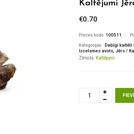
Kaltējumi Jēr
€
0.70
Preces kods:
100511
P
Kategorijas:
Dabīgi kaltēti
Izcelsmes avots
,
Jērs / K
Zīmols:
Kaltējumi
PIE