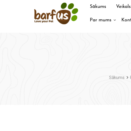
Pāriet
Sākums
Veikals
uz
saturu
Par mums
Kont
Sākums