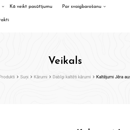
Kā veikt pasūtījumu
Par svaigbarošanu
akti
Veikals
Produkti
Suņi
Kārumi
Dabīgi kaltēti kārumi
Kaltējumi Jēra au