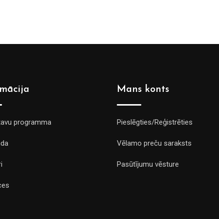
rmācija
Mans konts
tavu programma
Pieslēgties/Reģistrēties
da
Vēlamo preču saraksts
i
Pasūtījumu vēsture
ces