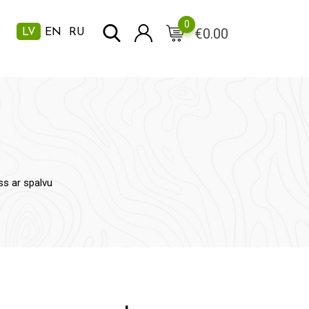
0
€
0.00
LV
EN
RU
ss ar spalvu