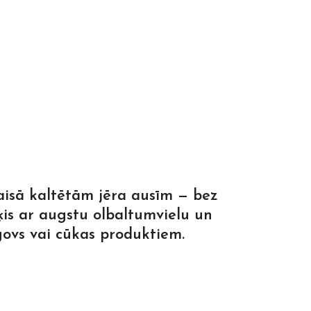
aisā kaltētām jēra ausīm — bez
ķis ar augstu olbaltumvielu un
 govs vai cūkas produktiem.