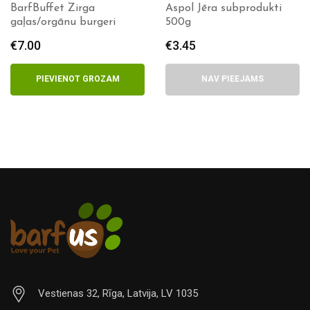
ga
Aspol Jēra subprodukti
Aspol Zirga su
urgeri
500g
500g
€
3.45
€
2.75
GROZAM
NAV PIEEJAMS
NAV PIEE
Vestienas 32, Rīga, Latvija, LV 1035