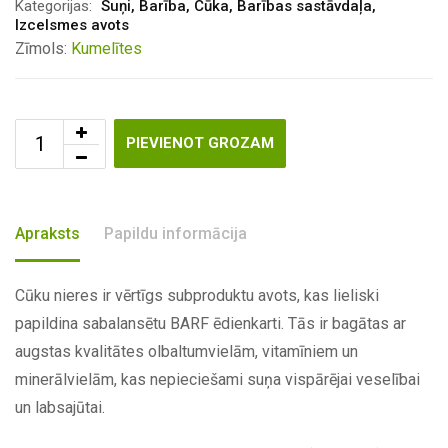
Kategorijas:
Suņi
,
Barība
,
Cūka
,
Barības sastāvdaļa
,
Izcelsmes avots
Zīmols:
Kumelītes
PIEVIENOT GROZAM
Apraksts
Papildu informācija
Cūku nieres ir vērtīgs subproduktu avots, kas lieliski
papildina sabalansētu BARF ēdienkarti. Tās ir bagātas ar
augstas kvalitātes olbaltumvielām, vitamīniem un
minerālvielām, kas nepieciešami suņa vispārējai veselībai
un labsajūtai.