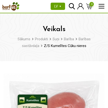
Pāriet
0
LV
▼
uz
saturu
Veikals
Sākums
Produkti
Suņi
Barība
Barības
sastāvdaļa
Z/S Kumelītes Cūku nieres