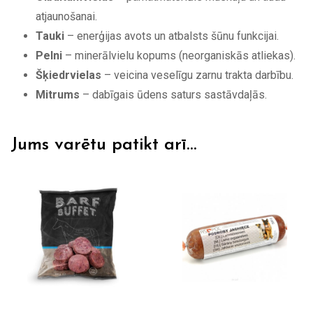
atjaunošanai.
Tauki
– enerģijas avots un atbalsts šūnu funkcijai.
Pelni
– minerālvielu kopums (neorganiskās atliekas).
Šķiedrvielas
– veicina veselīgu zarnu trakta darbību.
Mitrums
– dabīgais ūdens saturs sastāvdaļās.
Jums varētu patikt arī…