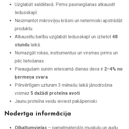
Uzglabāt saldētavā. Pirms pasniegšanas atkausēt
ledusskapī.
Neizmantot mikroviļņu krāsni un netermiski apstrādāt
produktu.
Atkausētu barību uzglabāt ledusskapī un izlietot
48
stundu
laikā.
Nomazgāt rokas, instrumentus un virsmas pirms un
pēc lietošanas.
Pieaugušam sunim ieteicamā dienas deva ir
2–4% no
ķermeņa svara
.
Pilnvērtīgam uzturam 3 mēnešu laikā jānodrošina
vismaz
5 dažādi proteīna avoti
.
Jaunu proteīna veidu ieviest pakāpeniski.
Noderīga informācija
Olbaltumvielas
– pamatmateriāls muskuļu un audu