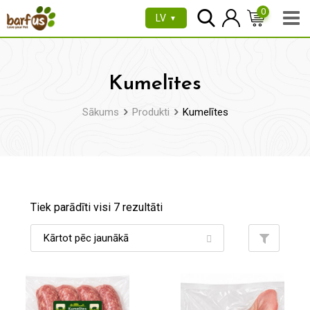
Pāriet
0
LV
▼
uz
saturu
Kumelītes
Sākums
Produkti
Kumelītes
Tiek parādīti visi 7 rezultāti