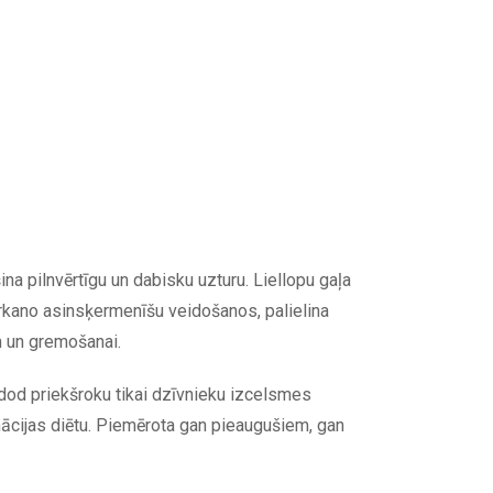
na pilnvērtīgu un dabisku uzturu. Liellopu gaļa
arkano asinsķermenīšu veidošanos, palielina
m un gremošanai.
od priekšroku tikai dzīvnieku izcelsmes
nācijas diētu. Piemērota gan pieaugušiem, gan