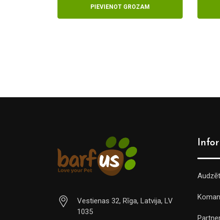
€11.70
ZAM
IZVĒLIETIES
through
€30.00
Info
Audzē
Koman
Vestienas 32, Rīga, Latvija, LV
1035
Partner