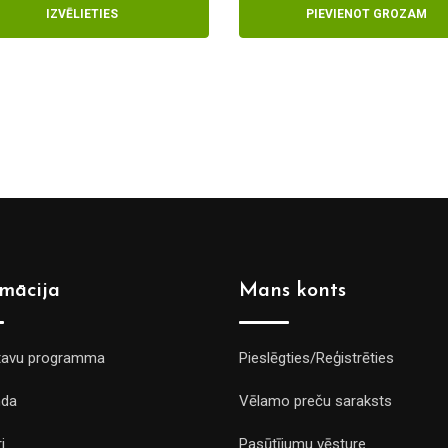
PIEVIENOT GROZAM
NAV PIEEJAMS
rmācija
Mans konts
tavu programma
Pieslēgties/Reģistrēties
da
Vēlamo preču saraksts
i
Pasūtījumu vēsture