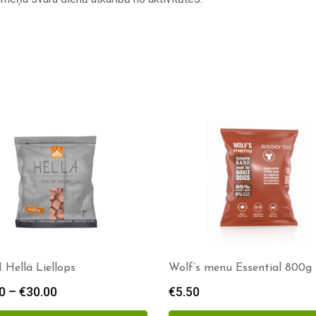
s menu Essential 800g
Jolipet Heartful Beef
€
3.10