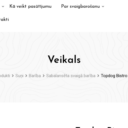
Kā veikt pasūtījumu
Par svaigbarošanu
akti
Veikals
odukti
Suņi
Barība
Sabalansēta svaigā barība
Topdog Bistro 