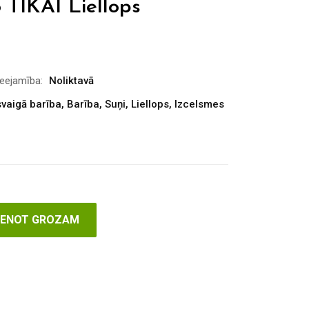
 TIKAI Liellops
ieejamība:
Noliktavā
vaigā barība
,
Barība
,
Suņi
,
Liellops
,
Izcelsmes
VIENOT GROZAM