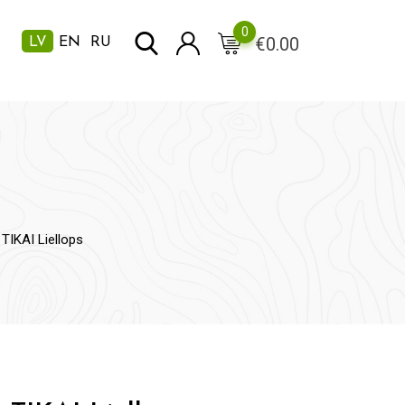
0
€
0.00
LV
EN
RU
TIKAI Liellops