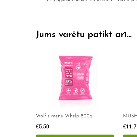
Jums varētu patikt arī…
00g
MUSH Hellä Liellops
Wolf’
€
11.70
–
€
30.00
Price
€
5.50
range: