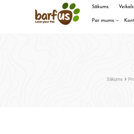
Pāriet
Sākums
Veikals
uz
saturu
Par mums
Kont
Sākums
Pr