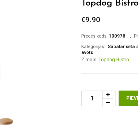
Topdog Bistro
€
9.90
Preces kods:
100978
P
Kategorijas:
Sabalansēta s
avots
Zīmols:
Topdog Bistro
PIE