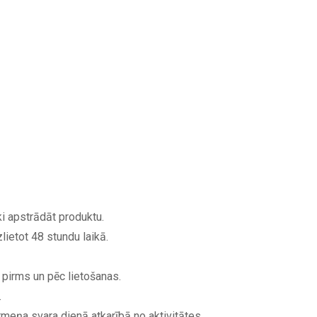
i apstrādāt produktu.
lietot 48 stundu laikā.
pirms un pēc lietošanas.
.
ņa svara dienā atkarībā no aktivitātes.