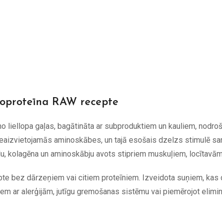
proteīna RAW recepte
o liellopa gaļas, bagātināta ar subproduktiem un kauliem, nodroši
as neaizvietojamās aminoskābes, un tajā esošais dzelzs stimulē s
ielu, kolagēna un aminoskābju avots stipriem muskuļiem, locītavā
e bez dārzeņiem vai citiem proteīniem. Izveidota suņiem, kas d
iem ar alerģijām, jutīgu gremošanas sistēmu vai piemērojot elimi