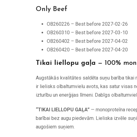
Only Beef
OB260226 – Best before 2027-02-26
OB260310 – Best before 2027-03-10
OB260402 – Best before 2027-04-02
OB260420 – Best before 2027-04-20
Tikai liellopu gaļa
— 100% mono
Augstākās kvalitātes saldēta suņu barība tikai n
ir lielisks olbaltumvielu avots, kas satur vis
izturību un enerģijas līmeni. Dabīgs olbaltumv
“TIKAI LIELLOPU GAĻA”
— monoproteīna recept
barībai bez augu piedevām. Lieliska izvēle suņ
augošiem suņiem.