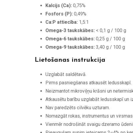
Kalcijs (Ca):
0,75%
Fosfors (P):
0,49%
Ca:P attiecība:
1,5:1
Omega-3 taukskābes:
< 0,1 g / 100 g
Omega-6 taukskābes:
0,25 g / 100 g
Omega-9 taukskābes:
3,40 g / 100 g
Lietošanas instrukcija
Uzglabāt saldētavā.
Pirms pasniegšanas atkausēt ledusskapī.
Neizmantot mikroviļņu krāsni un netermisk
Atkausētu barību uzglabāt ledusskapī un iz
Nav paredzēts cilvēku uzturam.
Nomazgāt rokas, instrumentus un virsmas 
Vienmēr nodrošināt svaigu dzeramo ūdeni
Pieaugušam sunim ieteicams 2–4% no ķerme