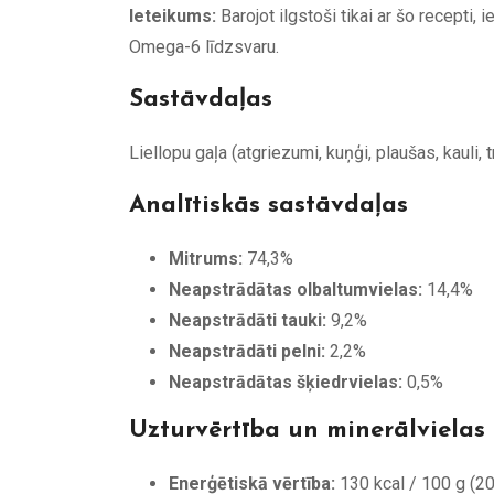
Ieteikums:
Barojot ilgstoši tikai ar šo recepti,
Omega-6 līdzsvaru.
Sastāvdaļas
Liellopu gaļa (atgriezumi, kuņģi, plaušas, kauli, t
Analītiskās sastāvdaļas
Mitrums:
74,3%
Neapstrādātas olbaltumvielas:
14,4%
Neapstrādāti tauki:
9,2%
Neapstrādāti pelni:
2,2%
Neapstrādātas šķiedrvielas:
0,5%
Uzturvērtība un minerālvielas
Enerģētiskā vērtība:
130 kcal / 100 g (20