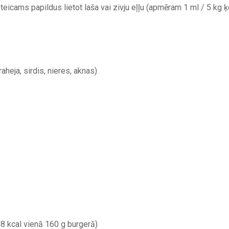
 ieteicams papildus lietot laša vai zivju eļļu (apmēram 1 ml / 5 k
raheja, sirdis, nieres, aknas).
8 kcal vienā 160 g burgerā)