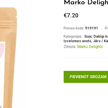
Marko Deligh
€
7.20
Preces kods:
919191
P
Kategorijas:
Suņi
,
Dabīgi k
Izcelsmes avots
,
Jērs / K
Zīmols:
Marko Delights
PIEVIENOT GROZAM