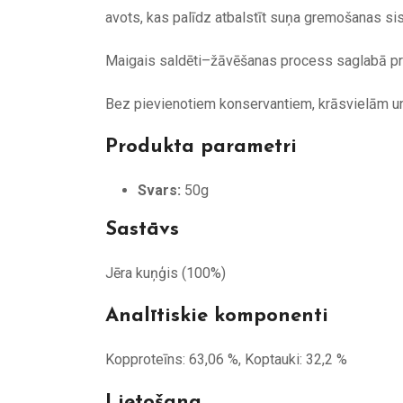
avots, kas palīdz atbalstīt suņa gremošanas sis
Maigais saldēti–žāvēšanas process saglabā prod
Bez pievienotiem konservantiem, krāsvielām u
Produkta parametri
Svars:
50g
Sastāvs
Jēra kuņģis (100%)
Analītiskie komponenti
Kopproteīns: 63,06 %, Koptauki: 32,2 %
Lietošana