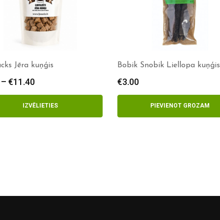
cks Jēra kuņģis
Bobik Snobik Liellopa kuņģi
–
€
11.40
Price
€
3.00
range:
€8.30
IZVĒLIETIES
PIEVIENOT GROZAM
through
€11.40