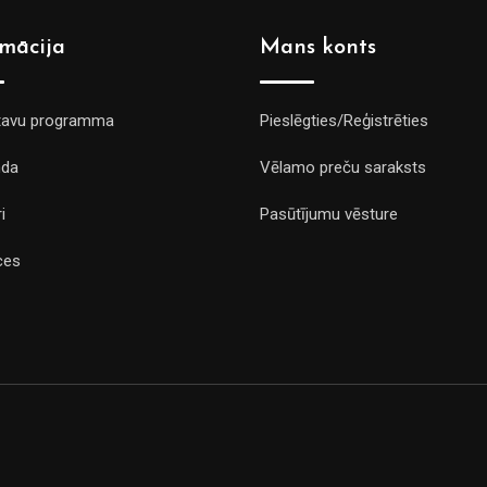
rmācija
Mans konts
tavu programma
Pieslēgties/Reģistrēties
da
Vēlamo preču saraksts
i
Pasūtījumu vēsture
ces