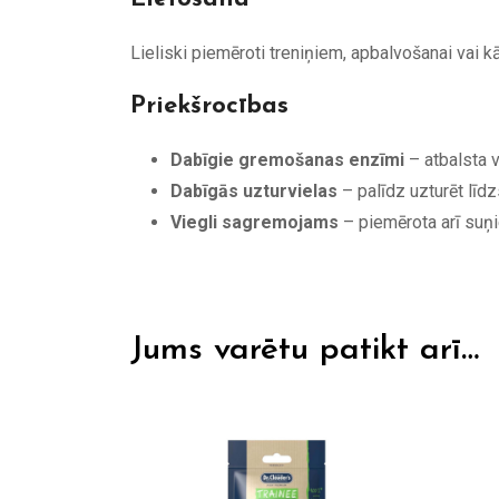
Lieliski piemēroti treniņiem, apbalvošanai vai k
Priekšrocības
Dabīgie gremošanas enzīmi
– atbalsta 
Dabīgās uzturvielas
– palīdz uzturēt līd
Viegli sagremojams
– piemērota arī suņ
Jums varētu patikt arī…