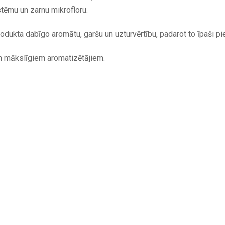
tēmu un zarnu mikrofloru.
ukta dabīgo aromātu, garšu un uzturvērtību, padarot to īpaši pie
n mākslīgiem aromatizētājiem.