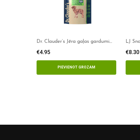
Dr. Clauder’s Jēra gaļas gardumi
LJ Sna
80g
€
4.95
€
8.30
PIEVIENOT GROZAM