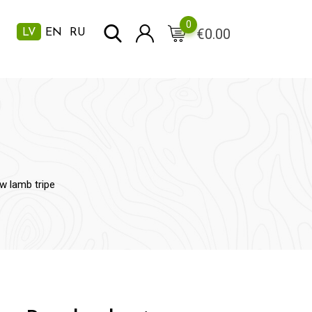
0
€
0.00
LV
EN
RU
w lamb tripe