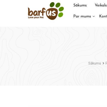
Pāriet
Sākums
Veikals
uz
saturu
Par mums
Kont
Sākums