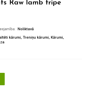
ts Raw lamb tripe
ieejamība:
Noliktavā
altēti kārumi
,
Treniņu kārumi
,
Kārumi
,
aza