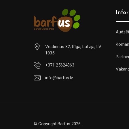
Info
Audzē
Koman
Vestienas 32, Rīga, Latvija, LV
1035
Partner
+371 25624363
Vakan
info@barfus.lv
© Copyright Barfus 2026.