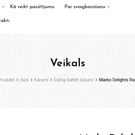
Kā veikt pasūtījumu
Par svaigbarošanu
akti
Veikals
Produkti
Suņi
Kārumi
Dabīgi kaltēti kārumi
Marko Delights Ra