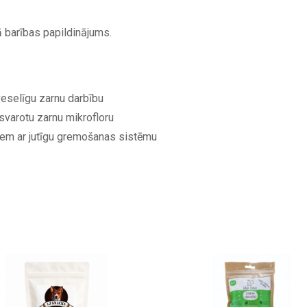
ā barības papildinājums.
veselīgu zarnu darbību
zsvarotu zarnu mikrofloru
iem ar jutīgu gremošanas sistēmu