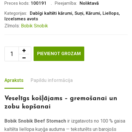
Preces kods:
100191
Pieejamība:
Noliktavā
Kategorijas:
Dabīgi kaltēti kārumi
,
Suņi
,
Kārumi
,
Liellops
,
Izcelsmes avots
Zīmols:
Bobik Snobik
PIEVIENOT GROZAM
Apraksts
Papildu informācija
Veselīgs košļājams – gremošanai un
zobu kopšanai
Bobik Snobik Beef Stomach
ir izgatavots no 100 % gaisa
kaltēta liellopa kuņģa auduma — teksturēts un barojošs