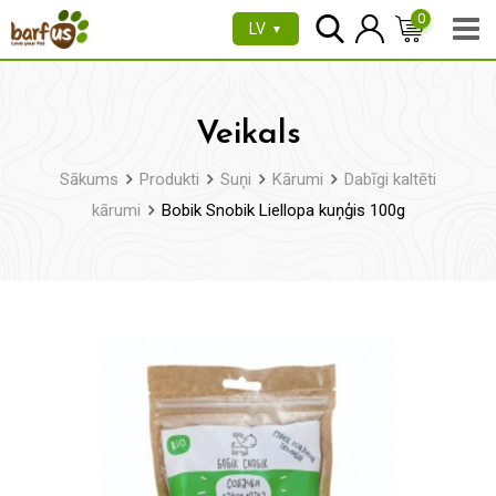
Pāriet
0
LV
▼
uz
saturu
Veikals
Sākums
Produkti
Suņi
Kārumi
Dabīgi kaltēti
kārumi
Bobik Snobik Liellopa kuņģis 100g