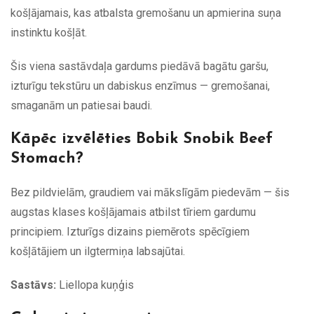
košļājamais, kas atbalsta gremošanu un apmierina suņa
instinktu košļāt.
Šis viena sastāvdaļa gardums piedāvā bagātu garšu,
izturīgu tekstūru un dabiskus enzīmus — gremošanai,
smaganām un patiesai baudi.
Kāpēc izvēlēties Bobik Snobik Beef
Stomach?
Bez pildvielām, graudiem vai mākslīgām piedevām — šis
augstas klases košļājamais atbilst tīriem gardumu
principiem. Izturīgs dizains piemērots spēcīgiem
košļātājiem un ilgtermiņa labsajūtai.
Sastāvs:
Liellopa kuņģis