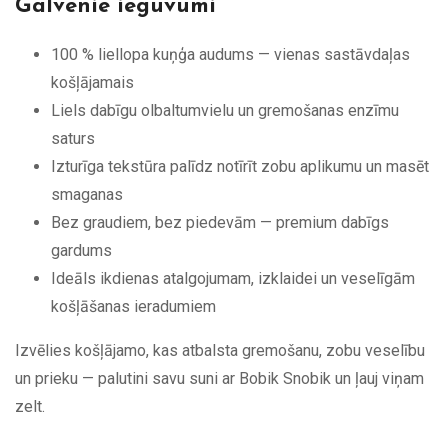
Galvenie ieguvumi
100 % liellopa kuņģa audums — vienas sastāvdaļas
košļājamais
Liels dabīgu olbaltumvielu un gremošanas enzīmu
saturs
Izturīga tekstūra palīdz notīrīt zobu aplikumu un masēt
smaganas
Bez graudiem, bez piedevām — premium dabīgs
gardums
Ideāls ikdienas atalgojumam, izklaidei un veselīgām
košļāšanas ieradumiem
Izvēlies košļājamo, kas atbalsta gremošanu, zobu veselību
un prieku — palutini savu suni ar Bobik Snobik un ļauj viņam
zelt.