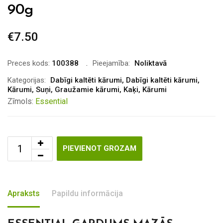
90g
€
7.50
Preces kods:
100388
Pieejamība:
Noliktavā
Kategorijas:
Dabīgi kaltēti kārumi
,
Dabīgi kaltēti kārumi
,
Kārumi
,
Suņi
,
Graužamie kārumi
,
Kaķi
,
Kārumi
Zīmols:
Essential
PIEVIENOT GROZAM
Apraksts
Papildu informācija