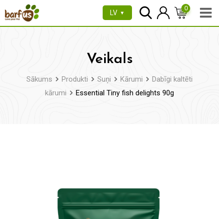
Pāriet
0
LV
▼
uz
saturu
Veikals
Sākums
Produkti
Suņi
Kārumi
Dabīgi kaltēti
kārumi
Essential Tiny fish delights 90g