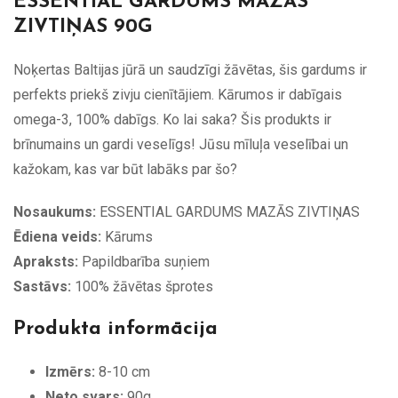
ESSENTIAL GARDUMS MAZĀS
ZIVTIŅAS 90G
Noķertas Baltijas jūrā un saudzīgi žāvētas, šis gardums ir
perfekts priekš zivju cienītājiem. Kārumos ir dabīgais
omega-3, 100% dabīgs. Ko lai saka? Šis produkts ir
brīnumains un gardi veselīgs! Jūsu mīluļa veselībai un
kažokam, kas var būt labāks par šo?
Nosaukums:
ESSENTIAL GARDUMS MAZĀS ZIVTIŅAS
Ēdiena veids:
Kārums
Apraksts:
Papildbarība suņiem
Sastāvs:
100% žāvētas šprotes
Produkta informācija
Izmērs:
8-10 cm
Neto svars:
90g