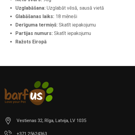
Uzglabāšana:
Uzglabāt vēsā, sausā vietā
Glabāšanas laiks:
18 mēneši
Derīguma termiņš:
Skatīt iepakojumu
Partijas numurs:
Skatīt iepakojumu
Ražots Eiropā
Vestienas 32, Rīga, Latvija, LV 1035
+371 25624363