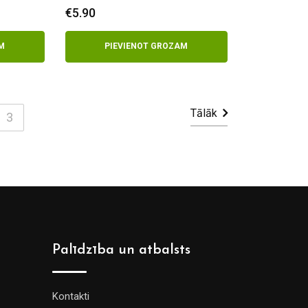
€
5.90
M
PIEVIENOT GROZAM
Tālāk
3
Palīdzība un atbalsts
Kontakti