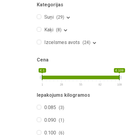
Kategorijas
Suņi
(29)
Kaķi
(8)
Izcelsmes avots
(24)
Cena
€ 1
€ 109
1
28
55
82
109
Iepakojums kilogramos
0.085
(3)
0.090
(1)
0.100
(6)