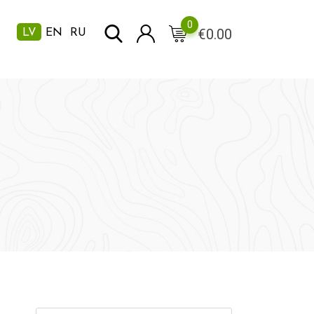
0
€
0.00
LV
EN
RU