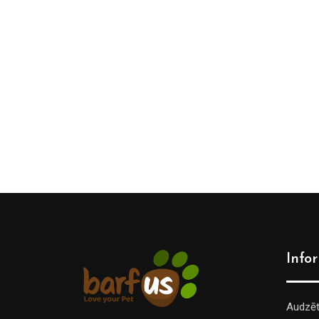
Info
Audzē