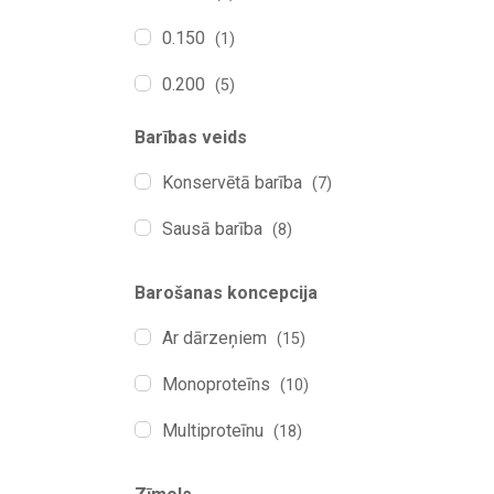
0.150
(1)
0.200
(5)
0.250
(3)
Barības veids
0.400
(7)
Konservētā barība
(7)
1.00
(1)
Sausā barība
(8)
1.5
(3)
Barošanas koncepcija
10
(3)
Ar dārzeņiem
(15)
2.5
(5)
Monoproteīns
(10)
3
(3)
Multiproteīnu
(18)