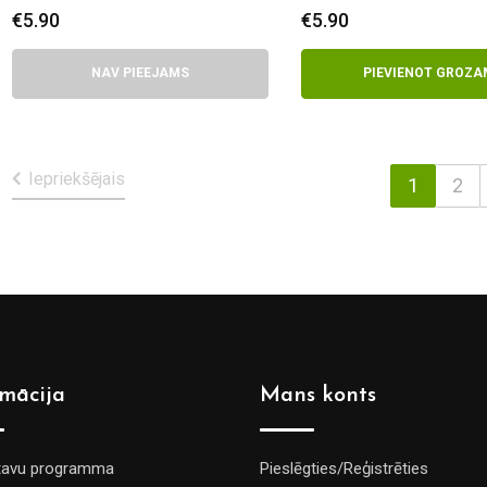
€
5.90
€
5.90
NAV PIEEJAMS
PIEVIENOT GROZA
Iepriekšējais
1
2
rmācija
Mans konts
tavu programma
Pieslēgties/Reģistrēties