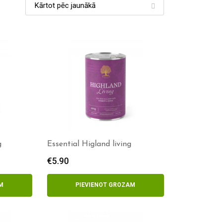
g
Essential Higland living
€
5.90
M
PIEVIENOT GROZAM