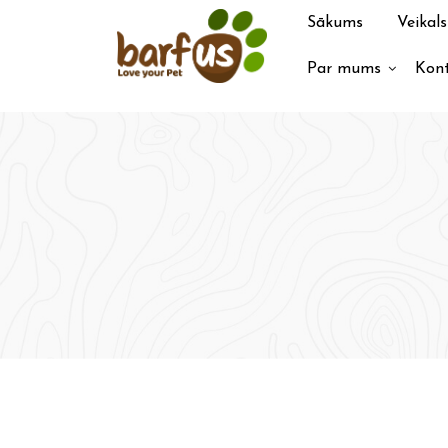
Pāriet
Sākums
Veikals
uz
saturu
Par mums
Kont