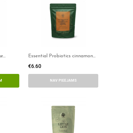
ge
Essential Probiotics cinnamon
delights
€
6.60
M
NAV PIEEJAMS