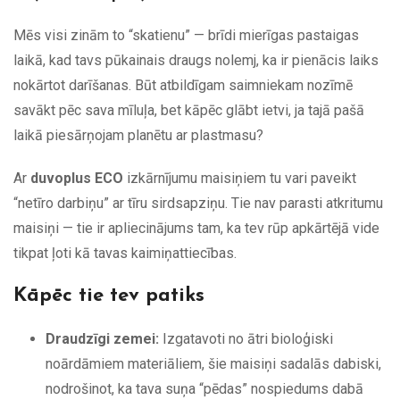
Mēs visi zinām to “skatienu” — brīdi mierīgas pastaigas
laikā, kad tavs pūkainais draugs nolemj, ka ir pienācis laiks
nokārtot darīšanas. Būt atbildīgam saimniekam nozīmē
savākt pēc sava mīluļa, bet kāpēc glābt ietvi, ja tajā pašā
laikā piesārņojam planētu ar plastmasu?
Ar
duvoplus ECO
izkārnījumu maisiņiem tu vari paveikt
“netīro darbiņu” ar tīru sirdsapziņu. Tie nav parasti atkritumu
maisiņi — tie ir apliecinājums tam, ka tev rūp apkārtējā vide
tikpat ļoti kā tavas kaimiņattiecības.
Kāpēc tie tev patiks
Draudzīgi zemei:
Izgatavoti no ātri bioloģiski
noārdāmiem materiāliem, šie maisiņi sadalās dabiski,
nodrošinot, ka tava suņa “pēdas” nospiedums dabā