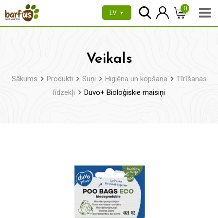
Pāriet
0
LV
▼
uz
saturu
Veikals
Sākums
Produkti
Suņi
Higiēna un kopšana
Tīrīšanas
līdzekļi
Duvo+ Bioloģiskie maisiņi