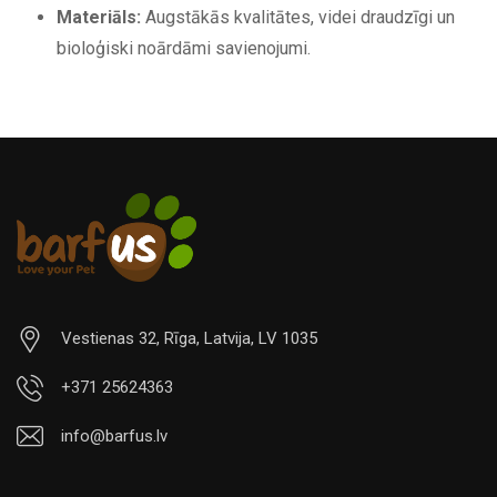
Materiāls:
Augstākās kvalitātes, videi draudzīgi un
bioloģiski noārdāmi savienojumi.
Vestienas 32, Rīga, Latvija, LV 1035
+371 25624363
info@barfus.lv