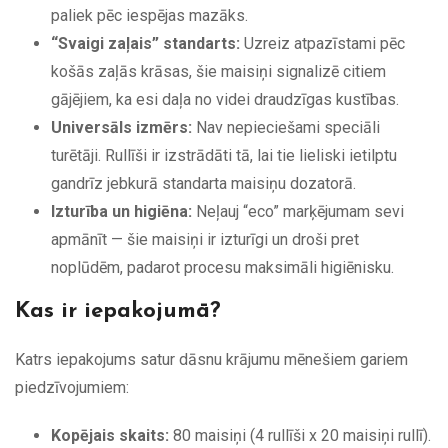
paliek pēc iespējas mazāks.
“Svaigi zaļais” standarts:
Uzreiz atpazīstami pēc
košās zaļās krāsas, šie maisiņi signalizē citiem
gājējiem, ka esi daļa no videi draudzīgas kustības.
Universāls izmērs:
Nav nepieciešami speciāli
turētāji. Rullīši ir izstrādāti tā, lai tie lieliski ietilptu
gandrīz jebkurā standarta maisiņu dozatorā.
Izturība un higiēna:
Neļauj “eco” marķējumam sevi
apmānīt — šie maisiņi ir izturīgi un droši pret
noplūdēm, padarot procesu maksimāli higiēnisku.
Kas ir iepakojumā?
Katrs iepakojums satur dāsnu krājumu mēnešiem gariem
piedzīvojumiem:
Kopējais skaits:
80 maisiņi (4 rullīši x 20 maisiņi rullī).