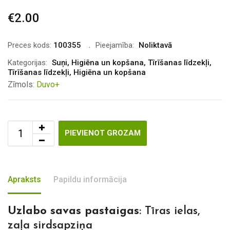
€
2.00
Preces kods:
100355
Pieejamība:
Noliktavā
Kategorijas:
Suņi
,
Higiēna un kopšana
,
Tīrīšanas līdzekļi
,
Tīrīšanas līdzekļi
,
Higiēna un kopšana
Zīmols:
Duvo+
PIEVIENOT GROZAM
Apraksts
Papildu informācija
Uzlabo savas pastaigas
: Tīras ielas,
zaļa sirdsapziņa