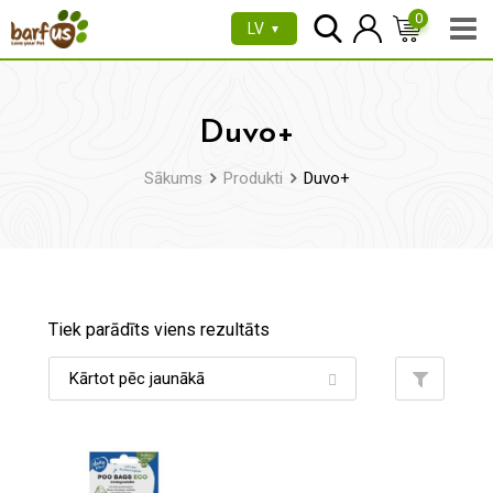
Pāriet
0
LV
▼
uz
saturu
Duvo+
Sākums
Produkti
Duvo+
Tiek parādīts viens rezultāts