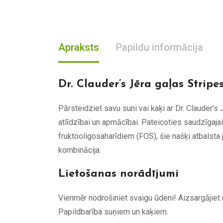
Apraksts
Papildu informācija
Dr. Clauder’s Jēra gaļas Stripe
Pārsteidziet savu suni vai kaķi ar Dr. Clauder’s
atlīdzībai un apmācībai. Pateicoties saudzīgaja
fruktooligosaharīdiem (FOS), šie našķi atbalsta 
kombinācija.
Lietošanas norādījumi
Vienmēr nodrošiniet svaigu ūdeni! Aizsargājie
Papildbarība suņiem un kaķiem.