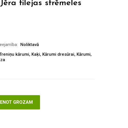
Jēra filejas strēmeles
ieejamība:
Noliktavā
Treniņu kārumi
,
Kaķi
,
Kārumi dresūrai
,
Kārumi
,
aza
VIENOT GROZAM