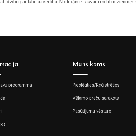
atlīdzību par labu uzvedību. Nodrošiniet savam mīlulim vienmēr 
rmācija
Mans konts
tavu programma
Pieslēgties/Reģistrēties
da
Vēlamo preču saraksts
i
Pasūtījumu vēsture
ces