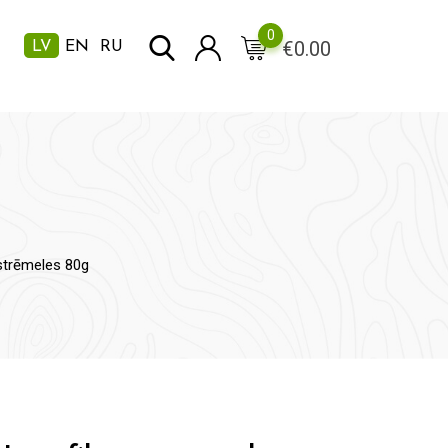
0
€
0.00
LV
EN
RU
 strēmeles 80g