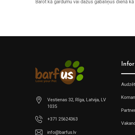
Barot kā gardumu vai dažus gabaliņus dienā kā 
Info
Audzē
Koman
Vestienas 32, Rīga, Latvija, LV
1035
Partner
+371 25624363
Vakan
info@barfus.lv