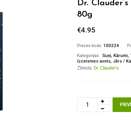
Dr. Clauder’s 
80g
€
4.95
Preces kods:
100224
P
Kategorijas:
Suņi
,
Kārumi
,
Izcelsmes avots
,
Jērs / K
Zīmols:
Dr. Clauder's
PIE