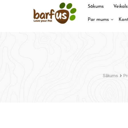
Pāriet
Sākums
Veikals
uz
saturu
Par mums
Kont
Sākums
Pr