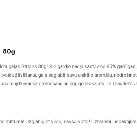
s 80g
 Jēra gaļas Stripes 80g! Šie gardie našķi sastāv no 95% garšīgas j
i tvaika žāvēšanai, gaļa saglabā savu unikālo aromātu, nodrošinot
jūsu mājdzīvnieka gremošanu un kopējo labsajūtu. Dr. Clauder’s Jē
t no mitruma! Uzglabājiet vēsā, sausā vietā! Uzmanību: iepakoj