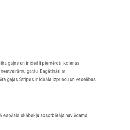
ēra gaļas un ir ideāli piemēroti ikdienas
 neatvairāmu garšu. Bagātināti ar
ra gaļas Stripes ir ideāla izpriecu un veselības
umā esošais skābekļa absorbētājs nav ēdams.