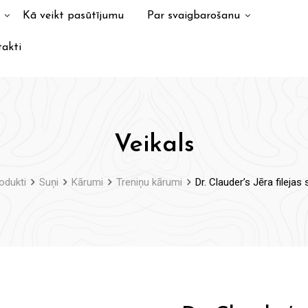
Kā veikt pasūtījumu
Par svaigbarošanu
akti
Veikals
odukti
Suņi
Kārumi
Treniņu kārumi
Dr. Clauder’s Jēra filejas