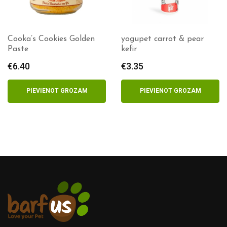
yogupet carrot & pear
PAWFECT Goat Milk
kefir
€
22.30
€
3.35
PIEVIENOT GROZAM
PIEVIENOT GROZAM