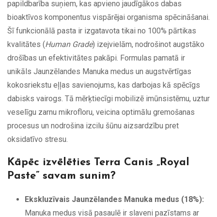
papildbarība suņiem, kas apvieno jaudīgākos dabas
bioaktīvos komponentus vispārējai organisma spēcināšanai.
Šī funkcionālā pasta ir izgatavota tikai no 100% pārtikas
kvalitātes (
Human Grade
) izejvielām, nodrošinot augstāko
drošības un efektivitātes pakāpi. Formulas pamatā ir
unikāls Jaunzēlandes Manuka medus un augstvērtīgas
kokosriekstu eļļas savienojums, kas darbojas kā spēcīgs
dabisks vairogs. Tā mērķtiecīgi mobilizē imūnsistēmu, uztur
veselīgu zarnu mikrofloru, veicina optimālu gremošanas
procesus un nodrošina izcilu šūnu aizsardzību pret
oksidatīvo stresu.
Kāpēc izvēlēties Terra Canis „Royal
Paste” savam sunim?
Ekskluzīvais Jaunzēlandes Manuka medus (18%):
Manuka medus visā pasaulē ir slaveni pazīstams ar