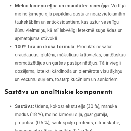
Melno ķimeņu eļļas un imunitātes sinerģija:
Vērtīgā
melno ķimeņu eļļa papildina pastu ar neaizvietojamām
taukskābēm un antioksidantiem, kas uztur veselīgu
šūnu vielmaiņu, kā arī labvēlīgi ietekmē suņa ādas un
apmatojuma stāvokli.
100% tīra un droša formula:
Produkts nesatur
graudaugus, glutēnu, mākslīgas krāsvielas, sintētiskus
aromatizētājus un garšas pastiprinātājus. Tā ir viegli
dozējama, izteikti kārdinoša un piemērota visu šķirņu
un vecumu suņiem, tostarp kucēniem un senioriem.
Sastāvs un analītiskie komponenti
Sastāvs:
Ūdens, kokosriekstu eļļa (30 %), manuka
medus (18 %), melno ķimeņu eļļa, guar gumija,
propoliss (0,6 %), saulespuķu proteīns, citronskābe,
konservants nātrija bisulfits (0,1 g/kg).