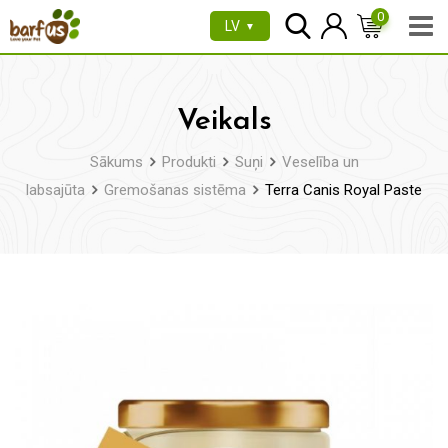
Pāriet
0
LV
▼
uz
saturu
Veikals
Sākums
Produkti
Suņi
Veselība un
labsajūta
Gremošanas sistēma
Terra Canis Royal Paste