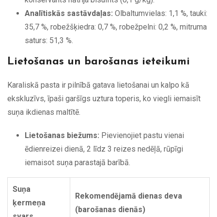
Analītiskās sastāvdaļas:
Olbaltumvielas: 1,1 %, tauki:
35,7 %, robežšķiedra: 0,7 %, robežpelni: 0,2 %, mitruma
saturs: 51,3 %.
Lietošanas un barošanas ieteikumi
Karaliskā pasta ir pilnībā gatava lietošanai un kalpo kā
ekskluzīvs, īpaši garšīgs uztura toperis, ko viegli iemaisīt
suņa ikdienas maltītē.
Lietošanas biežums:
Pievienojiet pastu vienai
ēdienreizei dienā, 2 līdz 3 reizes nedēļā, rūpīgi
iemaisot suņa parastajā barībā.
Suņa
Rekomendējamā dienas deva
ķermeņa
(barošanas dienās)
svars