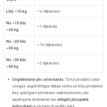
Līdz ~10 kg
~½ tējkarotes
No ~10 līdz
~1 tējkarote
~20 kg
No ~20 līdz
~1½ tējkarotes
~30 kg
No ~30 līdz
~2 tējkarotes
~40 kg
Uzglabāšana pēc atvēršanas:
Tā kā produkts satur
svaigas, augstvērtīgas dabas veltes un bišu produktus
bez spēcīgiem ķīmiskiem stabilizatoriem, pēc
iepakojuma atvēršanas tas
obligāti jāuzglabā
ledusskapī
un jāizlieto 8 nedēļu laikā.