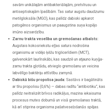
savām unikālajām antibakteriālajām, pretvīrusu un
antiseptiskajām īpašībām. Tas satur augstu daudzumu
metilgloksāla (MGO), kas palīdz dabiski apkarot
patogēnos organismus un paaugstina suņa kopējo
imūno aizsardzību.
Zarnu trakta veselība un gremošanas atbalsts:
Augstais kokosriekstu eļļas saturs nodrošina
organismu ar vidējo ķēžu triglicerīdiem (MCT),
galvenokārt laurīnskābi, kas saudzē un atjauno kuņģa-
zarnu trakta gļotādu, atvieglo gremošanu un veicina
labvēlīgo baktēriju attīstību zarnynā.
Dabiskā bišu propolisa jauda:
Sastāvs ir bagātināts
ar tīru propolisu (0,6%) — dabas radītu “antibiotiku”, kas
palīdz neitralizēt brīvos radikāļus, mazina iekaisuma
procesus mutes dobumā un visā gremošanas traktā,
kā arī stiprina organisma pašatveseļošanās spējas.