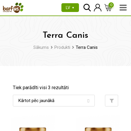
Pāriet
0
LV
▼
uz
saturu
Terra Canis
Sākums
Produkti
Terra Canis
Tiek parādīti visi 3 rezultāti