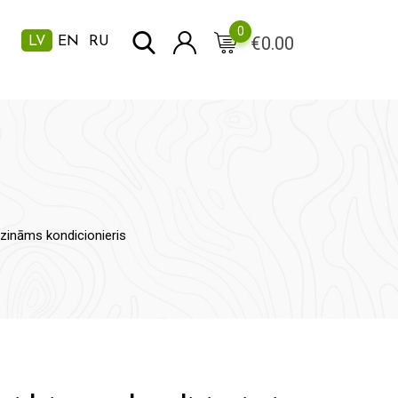
0
€
0.00
LV
EN
RU
zināms kondicionieris