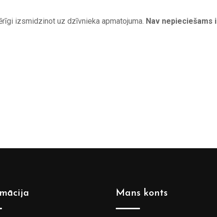
ērīgi izsmidzinot uz dzīvnieka apmatojuma.
Nav nepieciešams i
rmācija
Mans konts