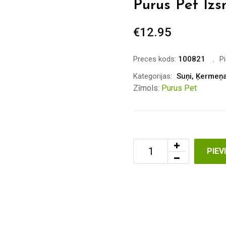
Purus Pet Izs
€
12.95
Preces kods:
100821
P
Kategorijas:
Suņi
,
Ķermeņa
Zīmols:
Purus Pet
PIE