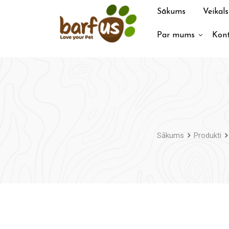
Pāriet
Sākums
Veikals
uz
saturu
Par mums
Kont
Sākums
Produkti