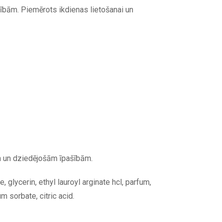
bām. Piemērots ikdienas lietošanai un
ām un dziedējošām īpašībām.
, glycerin, ethyl lauroyl arginate hcl, parfum,
m sorbate, citric acid.