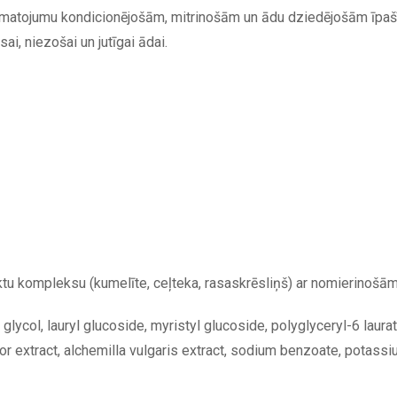
pmatojumu kondicionējošām, mitrinošām un ādu dziedējošām īpašī
ai, niezošai un jutīgai ādai.
ktu kompleksu (kumelīte, ceļteka, rasaskrēsliņš) ar nomierinoš
lycol, lauryl glucoside, myristyl glucoside, polyglyceryl-6 laurate
or extract, alchemilla vulgaris extract, sodium benzoate, potassiu