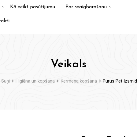
Kā veikt pasūtījumu
Par svaigbarošanu
akti
Veikals
Suņi
Higiēna un kopšana
Ķermeņa kopšana
Purus Pet Izsmid