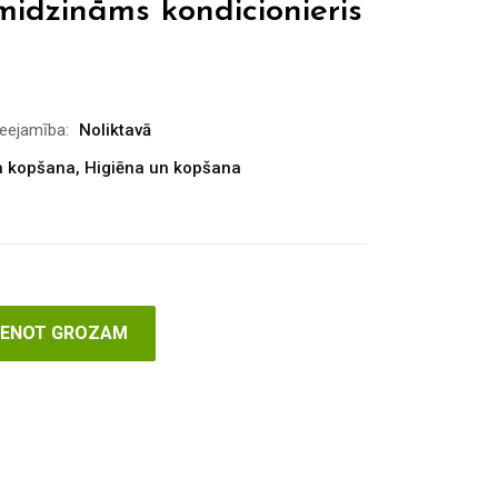
midzināms kondicionieris
ieejamība:
Noliktavā
 kopšana
,
Higiēna un kopšana
VIENOT GROZAM