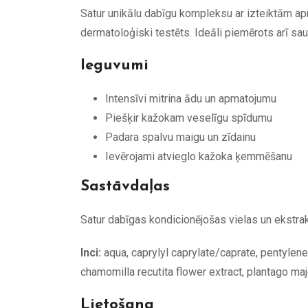
Satur unikālu dabīgu kompleksu ar izteiktām a
dermatoloģiski testēts. Ideāli piemērots arī saus
Ieguvumi
Intensīvi mitrina ādu un apmatojumu
Piešķir kažokam veselīgu spīdumu
Padara spalvu maigu un zīdainu
Ievērojami atvieglo kažoka ķemmēšanu
Sastāvdaļas
Satur dabīgas kondicionējošas vielas un ekstra
Inci:
aqua, caprylyl caprylate/caprate, pentylene g
chamomilla recutita flower extract, plantago maj
Lietošana