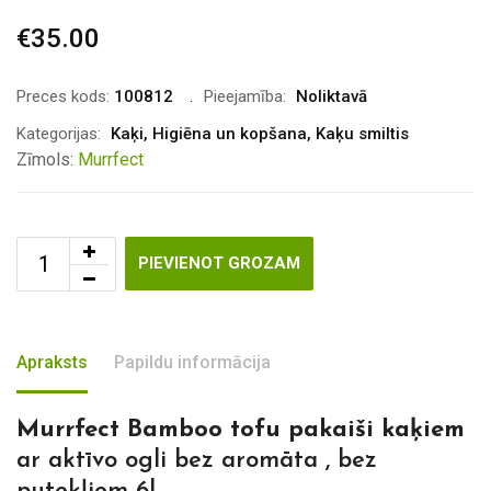
€
35.00
Preces kods:
100812
Pieejamība:
Noliktavā
Kategorijas:
Kaķi
,
Higiēna un kopšana
,
Kaķu smiltis
Zīmols:
Murrfect
PIEVIENOT GROZAM
Apraksts
Papildu informācija
Murrfect Bamboo tofu pakaiši kaķiem
ar aktīvo ogli bez aromāta , bez