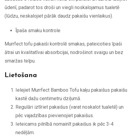
ūdenī, padarot tos droši un viegli noskalojamus tualetē
(lūdzu, neskalojiet pārāk daudz pakaišu vienlaikus).
Īpaša smaku kontrole
Murrfect tofu pakaiši kontrolē smakas, pateicoties īpaši
ātrai un kvalitatīvai absorbcijai, nodrošinot svaigu un bez
smaržas telpu.
Lietošana
Ielejiet Murrfect Bamboo Tofu kaķu pakaišus pakaišu
kastē dažu centimetru dziļumā.
Regulāri iztīriet pakaišus (varat noskalot tualetē) un
pēc vajadzības pievienojiet pakaišus.
Ieteicams pilnībā nomainīt pakaišus ik pēc 3-4
nedēļām.