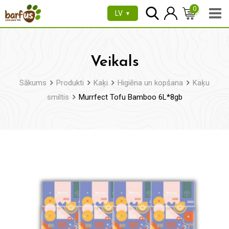
Pāriet
0
LV
▼
uz
saturu
Veikals
Sākums
Produkti
Kaķi
Higiēna un kopšana
Kaķu
smiltis
Murrfect Tofu Bamboo 6L*8gb