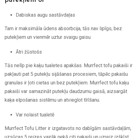
putekļiem 6l
Dabiskas augu sastāvdaļas
Tam ir maksimāla ūdens absorbcija, tās nav lipīgs, bez
putekļiem un vienmēr uztur svaigu gaisu.
Ātri žūstošs
Tās nelīp pie kaķu tualetes apakšas. Murrfect tofu pakaiši ir
pakļauti pat 5 putekļu sijāšanas procesiem, tāpēc pakaišu
granulas ir ļoti cietas un bez putekļiem. Murrfect tofu kaķu
pakaiši var samazināt putekļu daudzumu gaisā, aizsargāt
kaķa elpošanas sistēmu un atvieglot tīrīšanu.
Var nolaist tualetē
Murrfect Tofu Litter ir izgatavots no dabīgām sastāvdaļām,
uzsūcas 5 reizes vairāk nekā citi pakaiši un uzreiz izšķīst