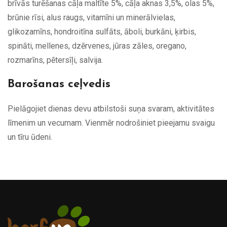
brīvās turēšanas cāļa maltīte 5%, cāļa aknas 3,5%, olas 5%,
brūnie rīsi, alus raugs, vitamīni un minerālvielas,
glikozamīns, hondroitīna sulfāts, āboli, burkāni, ķirbis,
spināti, mellenes, dzērvenes, jūras zāles, oregano,
rozmarīns, pētersīļi, salvija.
Barošanas ceļvedis
Pielāgojiet dienas devu atbilstoši suņa svaram, aktivitātes
līmenim un vecumam. Vienmēr nodrošiniet pieejamu svaigu
un tīru ūdeni.