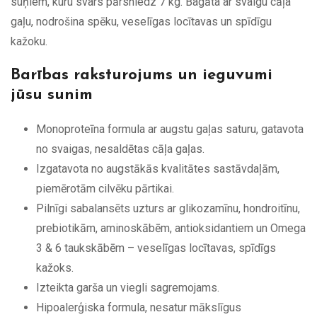
suņiem, kuru svars pārsniedz 7 kg. Bagāta ar svaigu cāļa
gaļu, nodrošina spēku, veselīgas locītavas un spīdīgu
kažoku.
Barības raksturojums un ieguvumi
jūsu sunim
Monoproteīna formula ar augstu gaļas saturu, gatavota
no svaigas, nesaldētas cāļa gaļas.
Izgatavota no augstākās kvalitātes sastāvdaļām,
piemērotām cilvēku pārtikai.
Pilnīgi sabalansēts uzturs ar glikozamīnu, hondroitīnu,
prebiotikām, aminoskābēm, antioksidantiem un Omega
3 & 6 taukskābēm – veselīgas locītavas, spīdīgs
kažoks.
Izteikta garša un viegli sagremojams.
Hipoalerģiska formula, nesatur mākslīgus