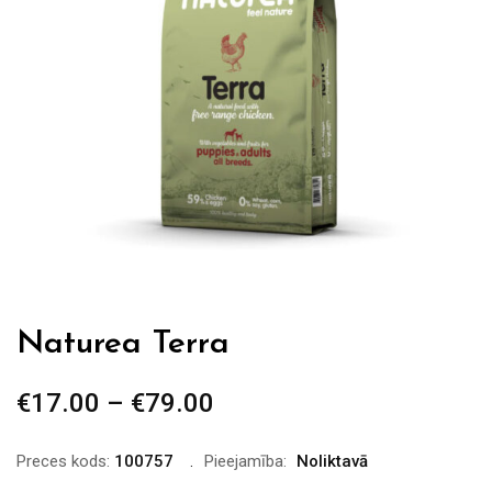
Naturea Terra
€
17.00
–
€
79.00
Price
range:
€17.00
Preces kods:
100757
Pieejamība:
Noliktavā