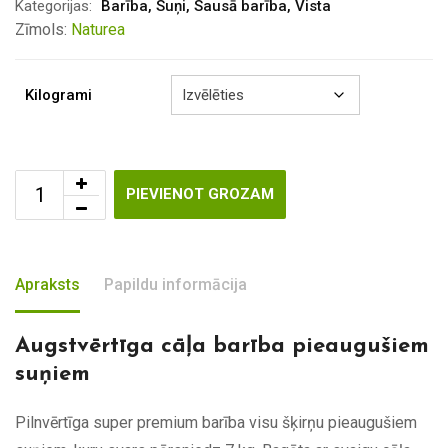
through
Kategorijas:
Barība
,
Suņi
,
Sausā barība
,
Vista
€79.00
Zīmols:
Naturea
Kilogrami
PIEVIENOT GROZAM
Apraksts
Papildu informācija
Augstvērtīga cāļa barība pieaugušiem
suņiem
Pilnvērtīga super premium barība visu šķirņu pieaugušiem