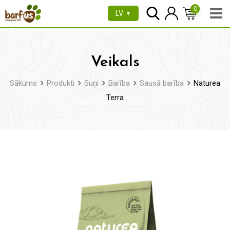
Pāriet
0
LV
▼
uz
saturu
Veikals
Sākums
Produkti
Suņi
Barība
Sausā barība
Naturea
Terra