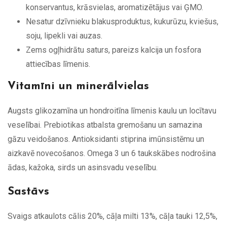
konservantus, krāsvielas, aromatizētājus vai ĢMO.
Nesatur dzīvnieku blakusproduktus, kukurūzu, kviešus,
soju, lipekli vai auzas.
Zems ogļhidrātu saturs, pareizs kalcija un fosfora
attiecības līmenis.
Vitamīni un minerālvielas
Augsts glikozamīna un hondroitīna līmenis kaulu un locītavu
veselībai. Prebiotikas atbalsta gremošanu un samazina
gāzu veidošanos. Antioksidanti stiprina imūnsistēmu un
aizkavē novecošanos. Omega 3 un 6 taukskābes nodrošina
ādas, kažoka, sirds un asinsvadu veselību.
Sastāvs
Svaigs atkaulots cālis 20%, cāļa milti 13%, cāļa tauki 12,5%,