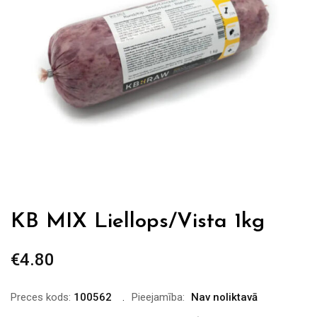
KB MIX Liellops/Vista 1kg
€
4.80
Preces kods:
100562
Pieejamība:
Nav noliktavā