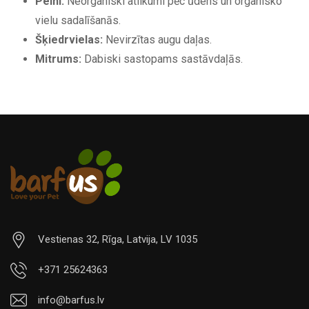
Pelni:
Neorganiski atlikumi pēc ūdens un organisko
vielu sadalīšanās.
Šķiedrvielas:
Nevirzītas augu daļas.
Mitrums:
Dabiski sastopams sastāvdaļās.
Vestienas 32, Rīga, Latvija, LV 1035
+371 25624363
info@barfus.lv