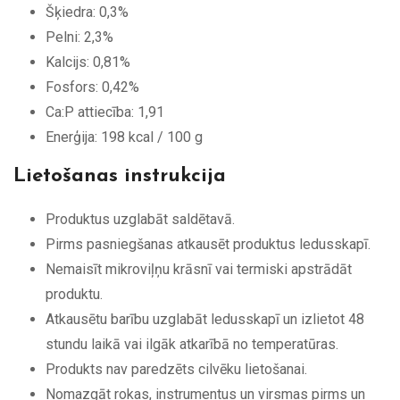
Šķiedra: 0,3%
Pelni: 2,3%
Kalcijs: 0,81%
Fosfors: 0,42%
Ca:P attiecība: 1,91
Enerģija: 198 kcal / 100 g
Lietošanas instrukcija
Produktus uzglabāt saldētavā.
Pirms pasniegšanas atkausēt produktus ledusskapī.
Nemaisīt mikroviļņu krāsnī vai termiski apstrādāt
produktu.
Atkausētu barību uzglabāt ledusskapī un izlietot 48
stundu laikā vai ilgāk atkarībā no temperatūras.
Produkts nav paredzēts cilvēku lietošanai.
Nomazgāt rokas, instrumentus un virsmas pirms un