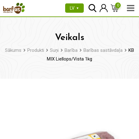
Pāriet
0
LV
▼
uz
saturu
Veikals
Sākums
Produkti
Suņi
Barība
Barības sastāvdaļa
KB
MIX Liellops/Vista 1kg