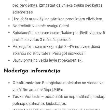
pēc barošanas, izmazgāt dzīvnieka trauku pēc katras
ēdienreizes.
Uzglabāt atsevišķi no pārtikas produktiem cilvēkiem.
Nodrošināt vienmēr svaigu ūdeni.
Subalansētai uzturam sunim/kaķim piedāvāt vismaz 5
proteīna avotus 3 mēnešu periodā.
Pieaugušam sunim/kaķim dot 2–4% no svara dienā
atkarībā no aktivitātes. Pielāgot individuāli.
Jaunu proteīna veidu ieviest pakāpeniski.
Noderīga informācija
Olbaltumvielas:
Bioloģiskas molekulas no vienas vai
vairākām aminoskābju ķēdēm.
Tauki:
Visi tauki – piesātināti un nepiesātināti, tostarp
polinepiesātinātās taukskābes.