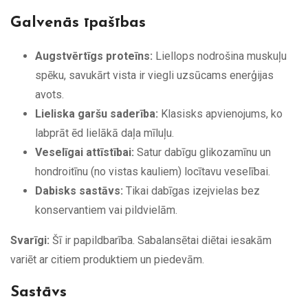
Galvenās īpašības
Augstvērtīgs proteīns:
Liellops nodrošina muskuļu
spēku, savukārt vista ir viegli uzsūcams enerģijas
avots.
Lieliska garšu saderība:
Klasisks apvienojums, ko
labprāt ēd lielākā daļa mīluļu.
Veselīgai attīstībai:
Satur dabīgu glikozamīnu un
hondroitīnu (no vistas kauliem) locītavu veselībai.
Dabisks sastāvs:
Tikai dabīgas izejvielas bez
konservantiem vai pildvielām.
Svarīgi:
Šī ir papildbarība. Sabalansētai diētai iesakām
variēt ar citiem produktiem un piedevām.
Sastāvs