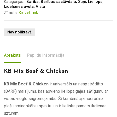
Kategorijas:
Barība
,
Barības sastāvdaļa
,
Suņi
,
Liellops
,
Izcelsmes avots
,
Vista
Zīmols:
Kiezebrink
Nav noliktavā
Apraksts
Papildu informācija
KB Mix Beef & Chicken
KB Mix Beef & Chicken
ir universāls un neapstrādāts
(BARF) maisījums, kas apvieno liellopa gaļas sātīgumu ar
vistas vieglo sagremojamību. Šī kombinācija nodrošina
plašu aminoskābju spektru un ir lielisks pamats ikdienas
uzturam.