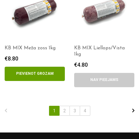
KB MIX Meža zoss 1kg
KB MIX Liellops/Vista
1kg
€
8.80
€
4.80
PIEVIENOT GROZAM
NAV PIEEJAMS
1
2
3
4