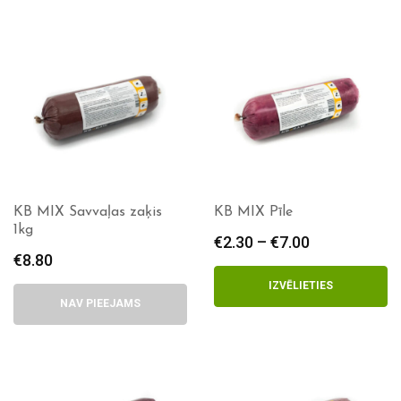
€4.70
€7.00
KB MIX Savvaļas zaķis
KB MIX Pīle
1kg
€
2.30
–
€
7.00
Price
€
8.80
range:
€2.30
IZVĒLIETIES
through
NAV PIEEJAMS
€7.00