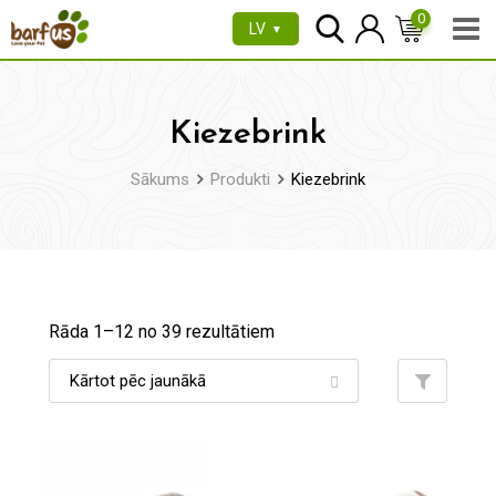
Pāriet
0
LV
▼
uz
saturu
Kiezebrink
Sākums
Produkti
Kiezebrink
Rāda 1–
12
no 39 rezultātiem