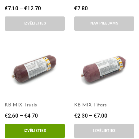
€
7.10
–
€
12.70
Price
€
7.80
range:
€7.10
IZVĒLIETIES
NAV PIEEJAMS
through
€12.70
KB MIX Trusis
KB MIX Tītars
€
2.60
–
€
4.70
Price
€
2.30
–
€
7.00
Price
range:
range:
€2.60
€2.30
IZVĒLIETIES
IZVĒLIETIES
through
through