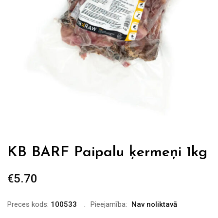
KB BARF Paipalu ķermeņi 1kg
€
5.70
Preces kods:
100533
Pieejamība:
Nav noliktavā