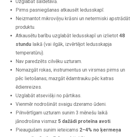
Uzglabāt saldētavā.
Pirms pasniegšanas atkausēt ledusskapī.
Neizmantot mikroviļņu krāsni un netermiski apstrādāt
produktu.
Atkausētu barību uzglabāt ledusskapī un izlietot
48
stundu
laikā (vai ilgāk, izvērtējot ledusskapja
temperatūru).
Nav paredzēts cilvēku uzturam.
Nomazgāt rokas, instrumentus un virsmas pirms un
pēc lietošanas; mazgāt ēdamtrauku pēc katras
ēdienreizes.
Uzglabāt atsevišķi no pārtikas.
Vienmēr nodrošināt svaigu dzeramo ūdeni.
Pilnvērtīgam uzturam sunim 3 mēnešu laikā
jānodrošina vismaz
5 dažādi proteīna avoti
.
Pieaugušam sunim ieteicams
2–4% no ķermeņa