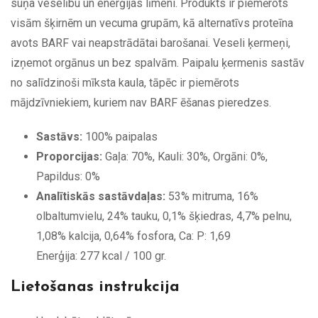
suņa veselību un enerģijas līmeni. Produkts ir piemērots
visām šķirnēm un vecuma grupām, kā alternatīvs proteīna
avots BARF vai neapstrādātai barošanai. Veseli ķermeņi,
izņemot orgānus un bez spalvām. Paipalu ķermenis sastāv
no salīdzinoši mīksta kaula, tāpēc ir piemērots
mājdzīvniekiem, kuriem nav BARF ēšanas pieredzes.
Sastāvs:
100% paipalas
Proporcijas:
Gaļa: 70%, Kauli: 30%, Orgāni: 0%,
Papildus: 0%
Analītiskās sastāvdaļas:
53% mitruma, 16%
olbaltumvielu, 24% tauku, 0,1% šķiedras, 4,7% pelnu,
1,08% kalcija, 0,64% fosfora, Ca: P: 1,69
Enerģija: 277 kcal / 100 gr.
Lietošanas instrukcija