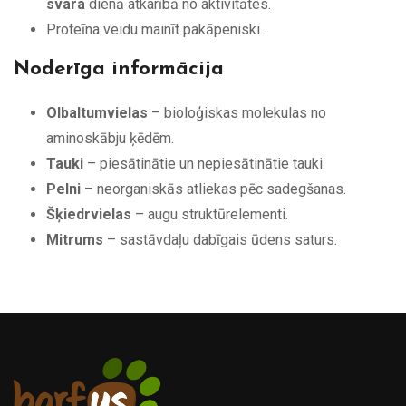
svara
dienā atkarībā no aktivitātes.
Proteīna veidu mainīt pakāpeniski.
Noderīga informācija
Olbaltumvielas
– bioloģiskas molekulas no
aminoskābju ķēdēm.
Tauki
– piesātinātie un nepiesātinātie tauki.
Pelni
– neorganiskās atliekas pēc sadegšanas.
Šķiedrvielas
– augu struktūrelementi.
Mitrums
– sastāvdaļu dabīgais ūdens saturs.