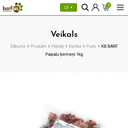
Pāriet
0
LV
▼
uz
saturu
Veikals
Sākums
Produkti
Plēsēji
Barība
Putni
KB BARF
Paipalu ķermeņi 1kg