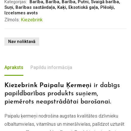
Kategorijas:
Barība
,
Barība
,
Barība
,
Putni
,
Svaigā barība
,
Suņi
,
Barības sastāvdaļa
,
Kaķi
,
Eksotiskā gaļa
,
Plēsēji
,
Izcelsmes avots
Zīmols:
Kiezebrink
Nav noliktavā
Apraksts
Papildu informācija
Kiezebrink Paipalu Ķermeņi
ir dabīgs
papildbarības produkts suņiem,
piemērots neapstrādātai barošanai.
Paipalu ķermeņi nodrošina augstas kvalitātes dzīvnieku
olbaltumvielas, vitamīnus un minerālvielas, palīdzot uzturēt