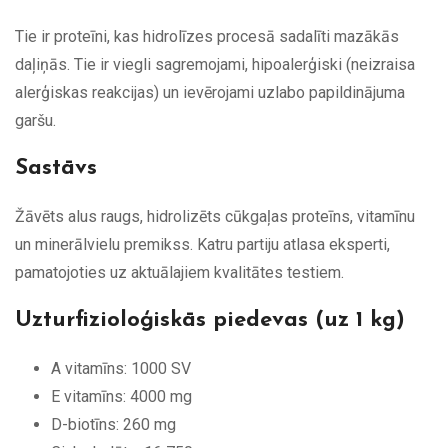
Tie ir proteīni, kas hidrolīzes procesā sadalīti mazākās
daļiņās. Tie ir viegli sagremojami, hipoalerģiski (neizraisa
alerģiskas reakcijas) un ievērojami uzlabo papildinājuma
garšu.
Sastāvs
Žāvēts alus raugs, hidrolizēts cūkgaļas proteīns, vitamīnu
un minerālvielu premikss. Katru partiju atlasa eksperti,
pamatojoties uz aktuālajiem kvalitātes testiem.
Uzturfizioloģiskās piedevas (uz 1 kg)
A vitamīns: 1000 SV
E vitamīns: 4000 mg
D-biotīns: 260 mg