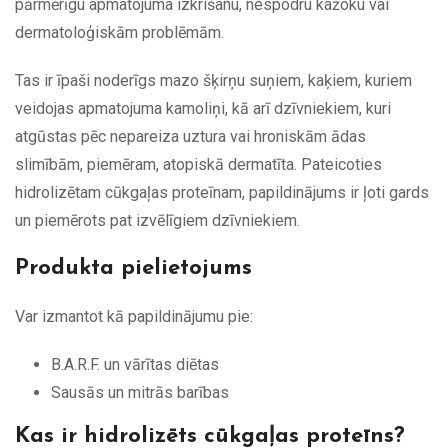
pārmērīgu apmatojuma izkrišanu, nespodru kažoku vai
dermatoloģiskām problēmām.
Tas ir īpaši noderīgs mazo šķirņu suņiem, kaķiem, kuriem
veidojas apmatojuma kamoliņi, kā arī dzīvniekiem, kuri
atgūstas pēc nepareiza uztura vai hroniskām ādas
slimībām, piemēram, atopiskā dermatīta. Pateicoties
hidrolizētam cūkgaļas proteīnam, papildinājums ir ļoti gards
un piemērots pat izvēlīgiem dzīvniekiem.
Produkta pielietojums
Var izmantot kā papildinājumu pie:
B.A.R.F. un vārītas diētas
Sausās un mitrās barības
Kas ir hidrolizēts cūkgaļas proteīns?