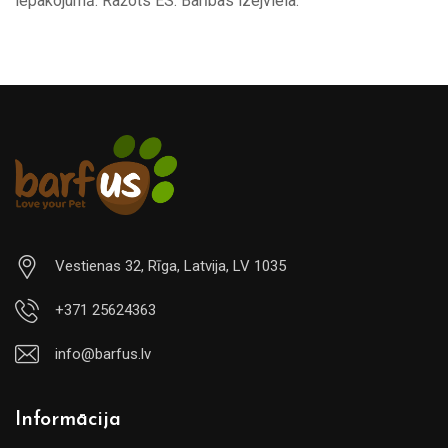
iepakojumā. Ražots ES. Barības izejviela.
Vestienas 32, Rīga, Latvija, LV 1035
+371 25624363
info@barfus.lv
Informācija