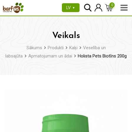
Pāriet
0
LV
▼
uz
saturu
Veikals
Sākums
Produkti
Kaķi
Veselība un
labsajūta
Apmatojumam un ādai
Holista Pets Biotīns 200g