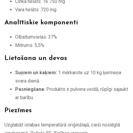
Cinka helāts: 16 750 mg
Vara helāts: 720 mg
Analītiskie komponenti
Olbaltumvielas: 37%
Mitrums: 5,5%
Lietošana un devas
Suņiem un kaķiem:
1 mērkarote uz 10 kg ķermeņa
svara dienā.
Pasniegšana:
Produkts ir pulvera veidā; rūpīgi sajaukt
ar barību.
Piezīmes
Uzglabāt istabas temperatūrā oriģinālajā, cieši noslēgtā