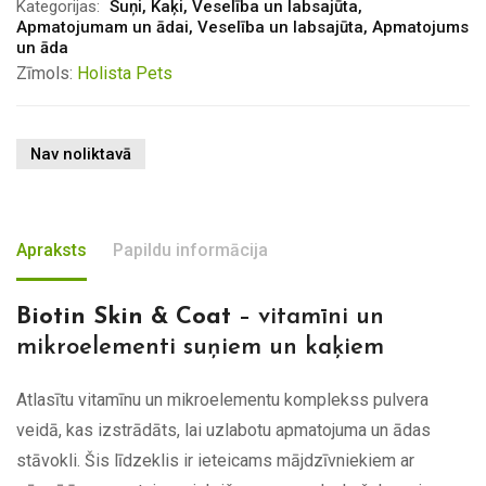
Kategorijas:
Suņi
,
Kaķi
,
Veselība un labsajūta
,
Apmatojumam un ādai
,
Veselība un labsajūta
,
Apmatojums
un āda
Zīmols:
Holista Pets
Nav noliktavā
Apraksts
Papildu informācija
Biotin Skin & Coat
– vitamīni un
mikroelementi suņiem un kaķiem
Atlasītu vitamīnu un mikroelementu komplekss pulvera
veidā, kas izstrādāts, lai uzlabotu apmatojuma un ādas
stāvokli. Šis līdzeklis ir ieteicams mājdzīvniekiem ar