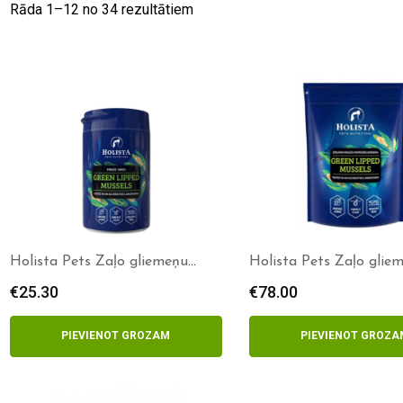
Rāda 1–
12
no 34 rezultātiem
Holista Pets Zaļo gliemeņu
Holista Pets Zaļo glie
pulveris 100g
pulveris 500g
€
25.30
€
78.00
PIEVIENOT GROZAM
PIEVIENOT GROZA