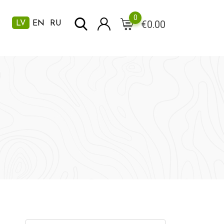
0
€
0.00
LV
EN
RU