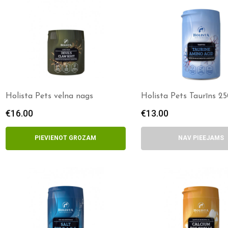
Holista Pets velna nags
Holista Pets Taurīns 2
€
16.00
€
13.00
PIEVIENOT GROZAM
NAV PIEEJAMS