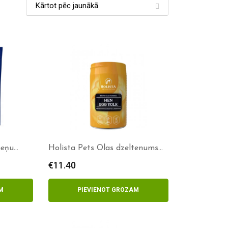
meņu
Holista Pets Olas dzeltenums
120g
€
11.40
M
PIEVIENOT GROZAM