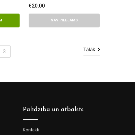
€
20.00
M
NAV PIEEJAMS
Tālāk
3
Palīdzība un atbalsts
Kontakti