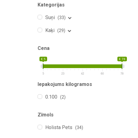
Kategorijas
Suņi
(33)
Kaķi
(29)
Cena
€ 5
€ 78
5
23
42
60
78
Iepakojums kilogramos
0.100
(2)
Zīmols
Holista Pets
(34)