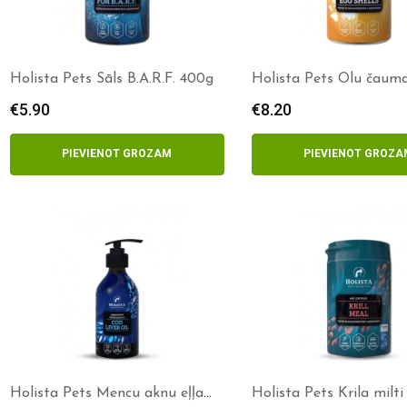
Holista Pets Sāls B.A.R.F. 400g
Holista Pets Olu čaum
pulveris 300g
€
5.90
€
8.20
PIEVIENOT GROZAM
PIEVIENOT GROZA
Holista Pets Mencu aknu eļļa
Holista Pets Krila milti