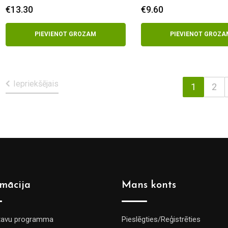
100ml
€
13.30
€
9.60
PIEVIENOT GROZAM
PIEVIENOT GROZA
Iepriekšējais
1
2
rmācija
Mans konts
tavu programma
Pieslēgties/Reģistrēties