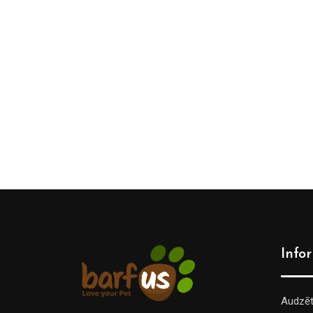
Info
Audzē