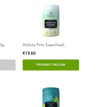
50g
Holista Pets Superfood
vitamins junior 200g
€
19.60
PIEVIENOT GROZAM