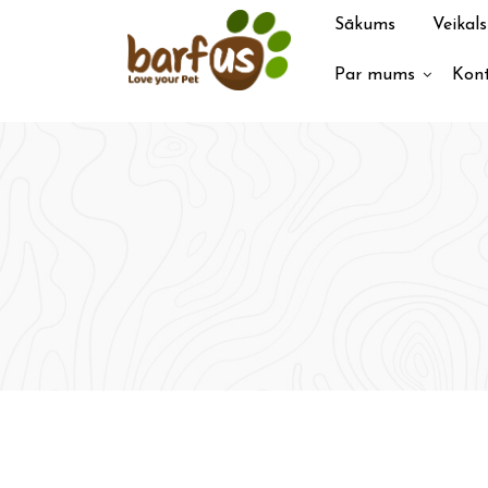
Pāriet
Sākums
Veikals
uz
saturu
Par mums
Kont