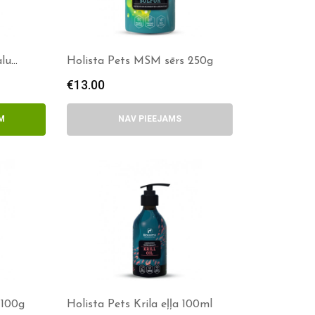
alu
Holista Pets MSM sērs 250g
€
13.00
M
NAV PIEEJAMS
 100g
Holista Pets Krila eļļa 100ml