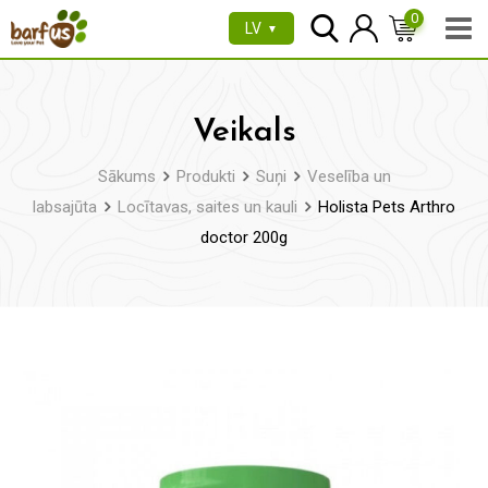
Pāriet
0
LV
▼
uz
saturu
Veikals
Sākums
Produkti
Suņi
Veselība un
labsajūta
Locītavas, saites un kauli
Holista Pets Arthro
doctor 200g