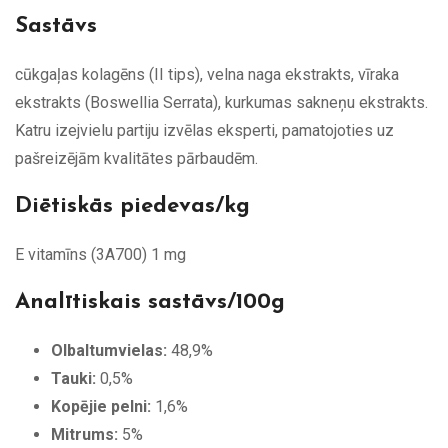
Sastāvs
cūkgaļas kolagēns (II tips), velna naga ekstrakts, vīraka
ekstrakts (Boswellia Serrata), kurkumas sakneņu ekstrakts.
Katru izejvielu partiju izvēlas eksperti, pamatojoties uz
pašreizējām kvalitātes pārbaudēm.
Diētiskās piedevas/kg
E vitamīns (3A700) 1 mg
Analītiskais sastāvs/100g
Olbaltumvielas:
48,9%
Tauki:
0,5%
Kopējie pelni:
1,6%
Mitrums:
5%