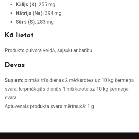
Kālijs (K):
255 mg
Nātrijs (Na):
394 mg
Sērs (S):
283 mg
Kā lietot
Produkts pulvera veidā, sajaukt ar barību.
Devas
Suņiem:
pirmās trīs dienas 2 mērkarotes uz 10 kg ķermeņa
svara; turpmākajās dienās 1 mērkarote uz 10 kg ķermeņa
svara.
Aptuvenais produkta svars mērtraukā: 1 g