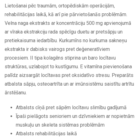
Lietošanai pēc traumām, ortopēdiskām operācijām,
rehabilitācijas laikā, kā arī pie pārvietošanās problēmām.
Velna naga ekstrakts ar koncentrāciju 500 mg apvienojumā
ar vīraka ekstrakciju rada spēcīgu duetu ar pretsāpju un
pretiekaisuma iedarbību. Kurkumīns no kurkuma sakneņu
ekstrakta ir dabisks vairogs pret deģeneratīviem
procesiem. II tipa kolagēns stiprina un baro locītavu
struktūras, uzlabojot to kustīgumu. E vitamīna pievienošana
palīdz aizsargāt locītavas pret oksidatīvo stresu. Preparāts
atbalsta sāpju, osteoartrīta un ar imūnsistēmu saistītu artrītu
ārstēšanu.
Atbalsts cīņā pret sāpēm locītavu slimību gadījumā
Īpaši pielāgots senioriem un dzīvniekiem ar nopietnām
muskuļu un skeleta sistēmas problēmām
Atbalsts rehabilitācijas laikā