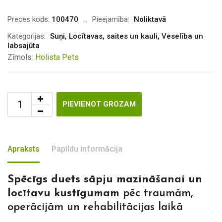
Preces kods:
100470
Pieejamība:
Noliktavā
Kategorijas:
Suņi
,
Locītavas, saites un kauli
,
Veselība un
labsajūta
Zīmols:
Holista Pets
PIEVIENOT GROZAM
Apraksts
Papildu informācija
Spēcīgs duets sāpju mazināšanai un
locītavu kustīgumam
pēc traumām,
operācijām un rehabilitācijas laikā