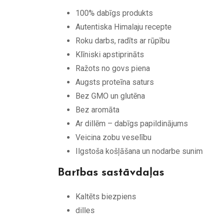
100% dabīgs produkts
Autentiska Himalaju recepte
Roku darbs, radīts ar rūpību
Klīniski apstiprināts
Ražots no govs piena
Augsts proteīna saturs
Bez GMO un glutēna
Bez aromāta
Ar dillēm – dabīgs papildinājums
Veicina zobu veselību
Ilgstoša košļāšana un nodarbe sunim
Barības sastāvdaļas
Kaltēts biezpiens
dilles