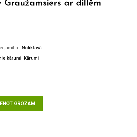
 Graužamsiers ar dillēm
ieejamība:
Noliktavā
ie kārumi
,
Kārumi
VIENOT GROZAM