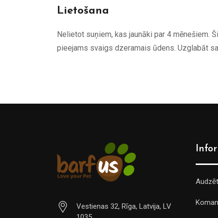
Lietošana
Nelietot suņiem, kas jaunāki par 4 mēnešiem. Ši
pieejams svaigs dzeramais ūdens. Uzglabāt sa
Info
Audzē
Koman
Vestienas 32, Rīga, Latvija, LV
1035