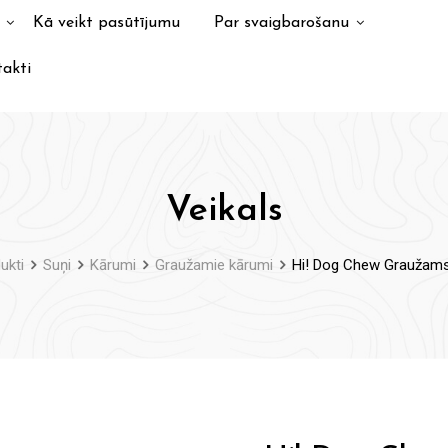
Kā veikt pasūtījumu
Par svaigbarošanu
akti
Veikals
ukti
Suņi
Kārumi
Graužamie kārumi
Hi! Dog Chew Graužamsi