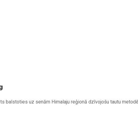
g
ts balstoties uz senām Himalaju reģionā dzīvojošu tautu metod