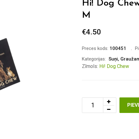
Hi! Dog Chew
M
€
4.50
Preces kods:
100451
P
Kategorijas:
Suņi
,
Graužam
Zīmols:
Hi! Dog Chew
PIE