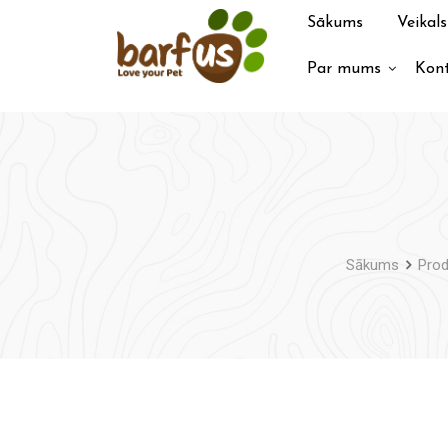
Pāriet
Sākums
Veikals
uz
saturu
Par mums
Kont
Sākums
Prod