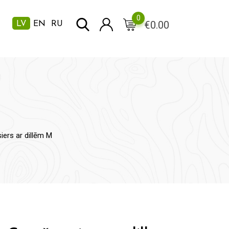
0
€
0.00
LV
EN
RU
ers ar dillēm M