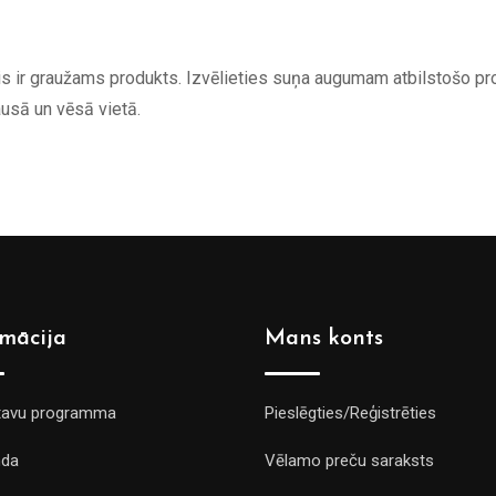
s ir graužams produkts. Izvēlieties suņa augumam atbilstošo prod
usā un vēsā vietā.
rmācija
Mans konts
tavu programma
Pieslēgties/Reģistrēties
da
Vēlamo preču saraksts