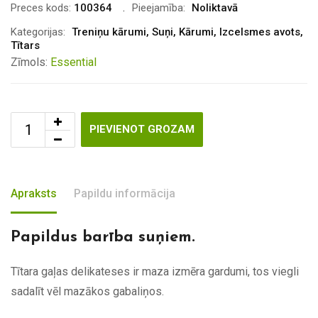
Preces kods:
100364
Pieejamība:
Noliktavā
Kategorijas:
Treniņu kārumi
,
Suņi
,
Kārumi
,
Izcelsmes avots
,
Tītars
Zīmols:
Essential
PIEVIENOT GROZAM
Apraksts
Papildu informācija
Papildus barība suņiem.
Tītara gaļas delikateses ir maza izmēra gardumi, tos viegli
sadalīt vēl mazākos gabaliņos.