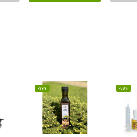
-39%
-38%