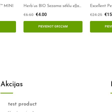
d™ MINI
Herb’us BIO Sezama sēklu eļļa
Excellent P
100ml
€
4.00
€
15
€
6.60
€
24.25
PIEVIENOT GROZAM
PIE
Akcijas
test product