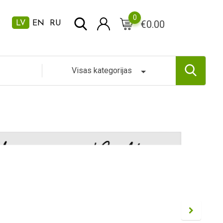
0
€
0.00
LV
EN
RU
Visas kategorijas