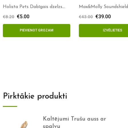
Holista Pets Dabīgais dzelzs
Max&Molly Soundshiel
180g
€
5.00
€
39.00
€
8.20
€
43.00
PIEVIENOT GROZAM
IZVĒLIETIES
Pirktākie produkti
Kaltējumi Trušu auss ar
spalvu