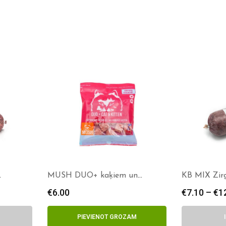
MUSH DUO+ kaķiem un
KB MIX Zir
kaķēniem
€
6.00
€
7.10
–
€
1
PIEVIENOT GROZAM