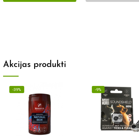
Akcijas produkti
-39%
-9%