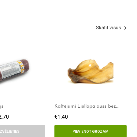
Skatīt visus
gs
Kaltējumi Liellopa auss bez
spalvas
2.70
€
1.40
IZVĒLIETIES
PIEVIENOT GROZAM