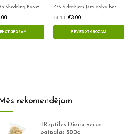
ets Shedding Boost
Z/S Sidrabjērs Jēra galva bez
spalvas 1/2
.00
€
3.00
€
4.10
VIENOT GROZAM
PIEVIENOT GROZAM
Mēs rekomendējam
4Reptiles Dienu vecas
paipalas 500g