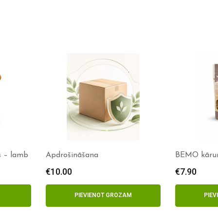
 – lamb
Apdrošināšana
BEMO kārumi
€
10.00
€
7.90
PIEVIENOT GROZAM
PIE