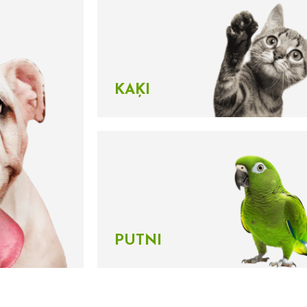
KAĶI
PUTNI