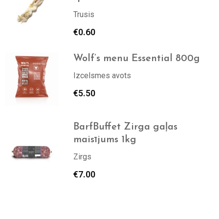
Trusis
€
0.60
Wolf’s menu Essential 800g
Izcelsmes avots
€
5.50
BarfBuffet Zirga gaļas
maisījums 1kg
Zirgs
€
7.00