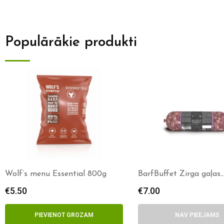
Populārākie produkti
Wolf’s menu Essential 800g
BarfBuffet Zirga gaļas
maisījums 1kg
€
5.50
€
7.00
PIEVIENOT GROZAM
NAV PIEEJAMS