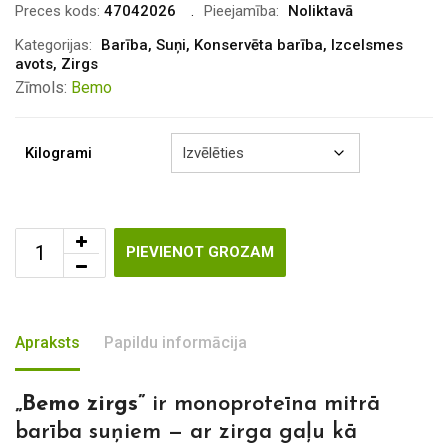
€5.35
Preces kods:
47042026
Pieejamība:
Noliktavā
through
Kategorijas:
Barība
,
Suņi
,
Konservēta barība
,
Izcelsmes
avots
,
Zirgs
€9.20
Zīmols:
Bemo
Kilogrami
PIEVIENOT GROZAM
Apraksts
Papildu informācija
„Bemo zirgs”
ir monoproteīna mitrā
barība suņiem — ar zirga gaļu kā