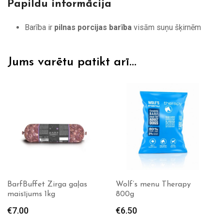
Papildu informācija
Barība ir
pilnas porcijas barība
visām suņu šķirnēm
Jums varētu patikt arī…
Wolf’s menu Therapy
KB Complete Zirgs 1kg
800g
€
10.90
€
6.50