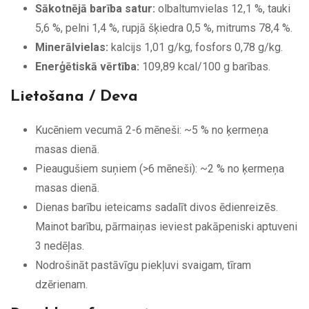
Sākotnējā barība satur:
olbaltumvielas 12,1 %, tauki
5,6 %, pelni 1,4 %, rupjā šķiedra 0,5 %, mitrums 78,4 %.
Minerālvielas:
kalcijs 1,01 g/kg, fosfors 0,78 g/kg.
Enerģētiskā vērtība:
109,89 kcal/100 g barības.
Lietošana / Deva
Kucēniem vecumā 2-6 mēneši: ~5 % no ķermeņa
masas dienā.
Pieaugušiem suņiem (>6 mēneši): ~2 % no ķermeņa
masas dienā.
Dienas barību ieteicams sadalīt divos ēdienreizēs.
Mainot barību, pārmaiņas ieviest pakāpeniski aptuveni
3 nedēļas.
Nodrošināt pastāvīgu piekļuvi svaigam, tīram
dzērienam.