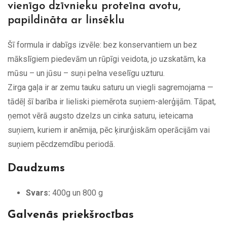
vienīgo dzīvnieku proteīna avotu,
papildināta ar linsēklu
Šī formula ir dabīgs izvēle: bez konservantiem un bez
mākslīgiem piedevām un rūpīgi veidota, jo uzskatām, ka
mūsu – un jūsu – suņi pelna veselīgu uzturu.
Zirga gaļa ir ar zemu tauku saturu un viegli sagremojama —
tādēļ šī barība ir lieliski piemērota suņiem-alerģijām. Tāpat,
ņemot vērā augsto dzelzs un cinka saturu, ieteicama
suņiem, kuriem ir anēmija, pēc ķirurģiskām operācijām vai
suņiem pēcdzemdību periodā.
Daudzums
Svars:
400g un 800 g
Galvenās priekšrocības