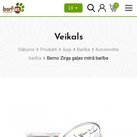
Pāriet
0
LV
▼
uz
saturu
Veikals
Sākums
Produkti
Suņi
Barība
Konservēta
barība
Bemo Zirga gaļas mitrā barība