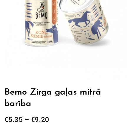
Bemo Zirga gaļas mitrā
barība
€
5.35
–
€
9.20
Price
range: