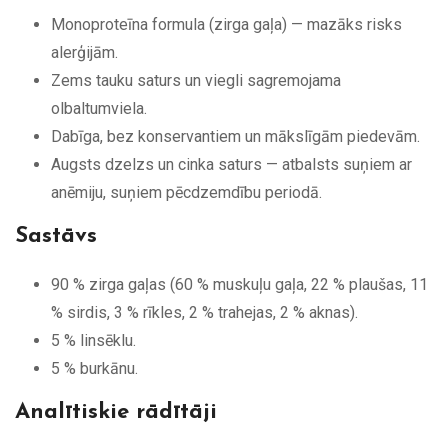
Monoproteīna formula (zirga gaļa) — mazāks risks
alerģijām.
Zems tauku saturs un viegli sagremojama
olbaltumviela.
Dabīga, bez konservantiem un mākslīgām piedevām.
Augsts dzelzs un cinka saturs — atbalsts suņiem ar
anēmiju, suņiem pēcdzemdību periodā.
Sastāvs
90 % zirga gaļas (60 % muskuļu gaļa, 22 % plaušas, 11
% sirdis, 3 % rīkles, 2 % trahejas, 2 % aknas).
5 % linsēklu.
5 % burkānu.
Analītiskie rādītāji