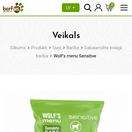
Pāriet
0
LV
▼
uz
saturu
Veikals
Sākums
Produkti
Suņi
Barība
Sabalansēta svaigā
barība
Wolf’s menu Sensitive