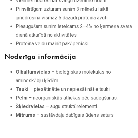
Vienmēr nodrošināt svaigu dzeramo ūdeni.
Pilnvērtīgam uzturam sunim 3 mēnešu laikā
jānodrošina vismaz 5 dažādi proteīna avoti.
Pieaugušam sunim ieteicams 2–4% no ķermeņa svara
dienā atkarībā no aktivitātes.
Proteīna veidu mainīt pakāpeniski.
Noderīga informācija
Olbaltumvielas
– bioloģiskas molekulas no
aminoskābju ķēdēm.
Tauki
– piesātinātie un nepiesātinātie tauki.
Pelni
– neorganiskās atliekas pēc sadegšanas.
Šķiedrvielas
– augu struktūrelementi.
Mitrums
– sastāvdaļu dabīgais ūdens saturs.