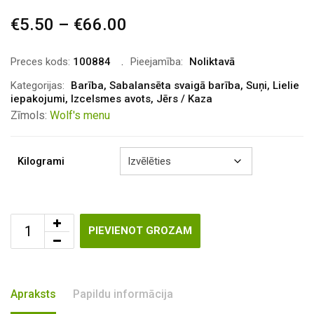
€
5.50
–
€
66.00
Price
range:
€5.50
Preces kods:
100884
Pieejamība:
Noliktavā
through
Kategorijas:
Barība
,
Sabalansēta svaigā barība
,
Suņi
,
Lielie
iepakojumi
,
Izcelsmes avots
,
Jērs / Kaza
€66.00
Zīmols:
Wolf's menu
Kilogrami
PIEVIENOT GROZAM
Apraksts
Papildu informācija