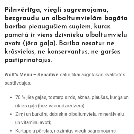
Pilnvērtīga, viegli sagremojama,
bezgraudu un olbaltumvielām bagāta
barība
pieaugušiem suņiem, kuras
pamatā ir viens dzīvnieku olbaltumvielu
avots (jēra gaļa). Barība nesatur ne
krāsvielas, ne konservantus, ne garšas
pastiprinātājus.
Wolf’s Menu – Sensitive
satur tikai augstākās kvalitātes
sastāvdaļas:
70 % jēra gaļas, tostarp sirds, aknas, plaušas, kuņģa un
rīkles gaļa (bez vairogdziedzera)
Zirņi un burkāni, dabiskie olbaltumvielu, minerālvielu
un vitamīnu avoti;
Kartupeļu pārslas, nozīmīgs viegli sagremojams