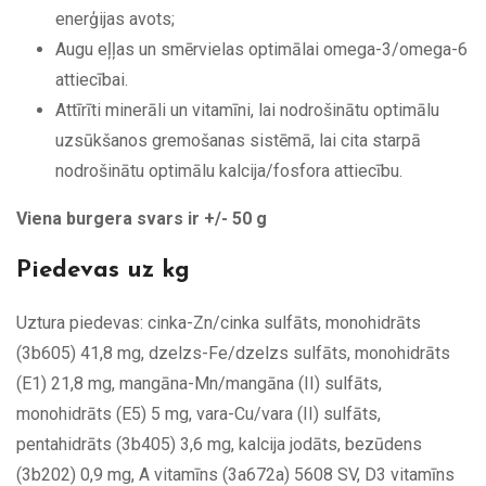
enerģijas avots;
Augu eļļas un smērvielas optimālai omega-3/omega-6
attiecībai.
Attīrīti minerāli un vitamīni, lai nodrošinātu optimālu
uzsūkšanos gremošanas sistēmā, lai cita starpā
nodrošinātu optimālu kalcija/fosfora attiecību.
Viena burgera svars ir +/- 50 g
Piedevas uz kg
Uztura piedevas: cinka-Zn/cinka sulfāts, monohidrāts
(3b605) 41,8 mg, dzelzs-Fe/dzelzs sulfāts, monohidrāts
(E1) 21,8 mg, mangāna-Mn/mangāna (II) sulfāts,
monohidrāts (E5) 5 mg, vara-Cu/vara (II) sulfāts,
pentahidrāts (3b405) 3,6 mg, kalcija jodāts, bezūdens
(3b202) 0,9 mg, A vitamīns (3a672a) 5608 SV, D3 vitamīns