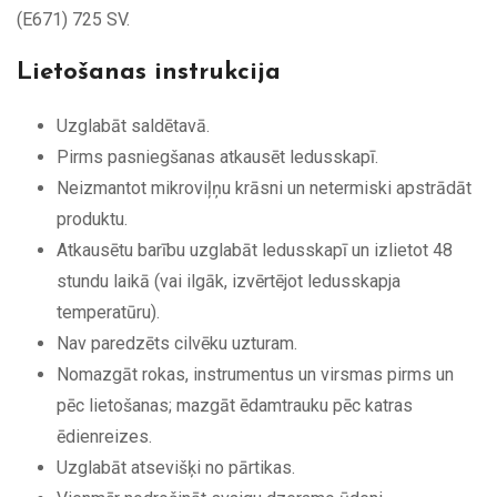
(E671) 725 SV.
Lietošanas instrukcija
Uzglabāt saldētavā.
Pirms pasniegšanas atkausēt ledusskapī.
Neizmantot mikroviļņu krāsni un netermiski apstrādāt
produktu.
Atkausētu barību uzglabāt ledusskapī un izlietot 48
stundu laikā (vai ilgāk, izvērtējot ledusskapja
temperatūru).
Nav paredzēts cilvēku uzturam.
Nomazgāt rokas, instrumentus un virsmas pirms un
pēc lietošanas; mazgāt ēdamtrauku pēc katras
ēdienreizes.
Uzglabāt atsevišķi no pārtikas.