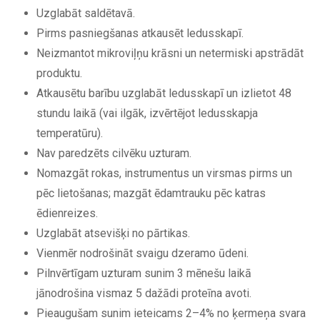
Uzglabāt saldētavā.
Pirms pasniegšanas atkausēt ledusskapī.
Neizmantot mikroviļņu krāsni un netermiski apstrādāt
produktu.
Atkausētu barību uzglabāt ledusskapī un izlietot 48
stundu laikā (vai ilgāk, izvērtējot ledusskapja
temperatūru).
Nav paredzēts cilvēku uzturam.
Nomazgāt rokas, instrumentus un virsmas pirms un
pēc lietošanas; mazgāt ēdamtrauku pēc katras
ēdienreizes.
Uzglabāt atsevišķi no pārtikas.
Vienmēr nodrošināt svaigu dzeramo ūdeni.
Pilnvērtīgam uzturam sunim 3 mēnešu laikā
jānodrošina vismaz 5 dažādi proteīna avoti.
Pieaugušam sunim ieteicams 2–4% no ķermeņa svara