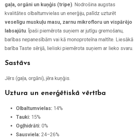
gaļa, orgāni un kuņģis (tripe)
. Nodrošina augstas
kvalitātes olbaltumvielas un enerģiju, palīdz uzturēt
veselīgu muskuļu masu, zarnu mikrofloru un vispārējo
labsajūtu
. Īpaši piemērota suņiem ar jutīgu gremošanu,
barības nepanesībām vai kā monoproteīna maltīte. Liesākā
barība Taste sērijā, lieliski piemērota suņiem ar lieko svaru.
Sastāvs
Jērs (gaļa, orgāni), jēra kuņģis.
Uztura un enerģētiskā vērtība
Olbaltumvielas:
14%
Tauki:
15%
Ogļhidrāti:
0%
Sausviela:
24–26%