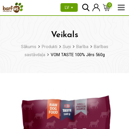
Pāriet
0
LV
▼
uz
saturu
Veikals
Sākums
Produkti
Suņi
Barība
Barības
sastāvdaļa
VOM TASTE 100% Jērs 560g