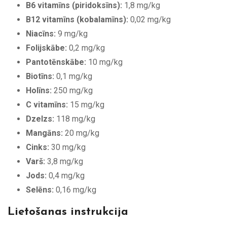
B6 vitamīns (piridoksīns):
1,8 mg/kg
B12 vitamīns (kobalamīns):
0,02 mg/kg
Niacīns:
9 mg/kg
Folijskābe:
0,2 mg/kg
Pantotēnskābe:
10 mg/kg
Biotīns:
0,1 mg/kg
Holīns:
250 mg/kg
C vitamīns:
15 mg/kg
Dzelzs:
118 mg/kg
Mangāns:
20 mg/kg
Cinks:
30 mg/kg
Varš:
3,8 mg/kg
Jods:
0,4 mg/kg
Selēns:
0,16 mg/kg
Lietošanas instrukcija