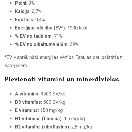
Pelni:
3%
Kalcijs:
0,7%
Fosfors:
0,4%
Enerģijas vērtība (EV*):
1900 kcal
% EV no taukiem:
71%
% EV no olbaltumvielām:
29%
*EV = aprēķinātā enerģijas vērtība. Tabulas dati balstīti uz
aprēķiniem.
Pievienoti vitamīni un minerālvielas
A vitamīns:
3500 SV/kg
D3 vitamīns:
500 SV/kg
E vitamīns:
150 mg/kg
B1 vitamīns (tiamīns):
1,5 mg/kg
B2 vitamīns (riboflavīns):
2,8 mg/kg