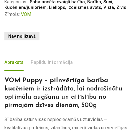
Kategorijas:
Sabalansēta svaigā barība
,
Barība
,
Suņi
,
Kucēniem/junioriem
,
Liellops
,
Izcelsmes avots
,
Vista
,
Zivis
Zīmols:
VOM
Nav noliktavā
Apraksts
Papildu informācija
VOM Puppy – pilnvērtīga barība
kucēniem
ir izstrādāta, lai nodrošinātu
optimālu augšanu un attīstību no
pirmajām dzīves dienām, 500g
Šī barība satur visas nepieciešamās uzturvielas —
kvalitatīvus proteīnus, vitamīnus, minerālvielas un veselīgas