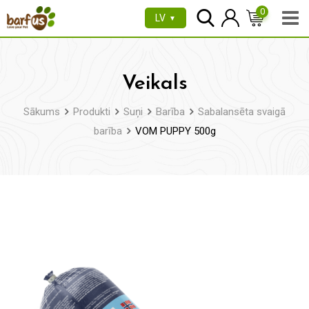
Pāriet
0
LV
▼
uz
saturu
Veikals
Sākums
Produkti
Suņi
Barība
Sabalansēta svaigā
barība
VOM PUPPY 500g