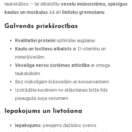
taukskābes — lai atbalstītu
veselu imūnsistēmu, spēcīgus
kaulus un muskuļus
, kā arī
lielisku gremošanu
.
Galvenās priekšrocības
Kvalitatīvi proteīni
optimālai augšanai
Kaulu un locītavu atbalsts
ar D-vitamīnu un
minerālvielām
Veselīga nervu sistēmas attīstība
ar omega
taukskābēm
Bez mākslīgām krāsvielām un konservantiem
Izstrādāta kucēniem no atšķiršanas brīža līdz
pieauguša suņa vecumam
Iepakojums un lietošana
Iepakojums:
pieejams dažādos svaros