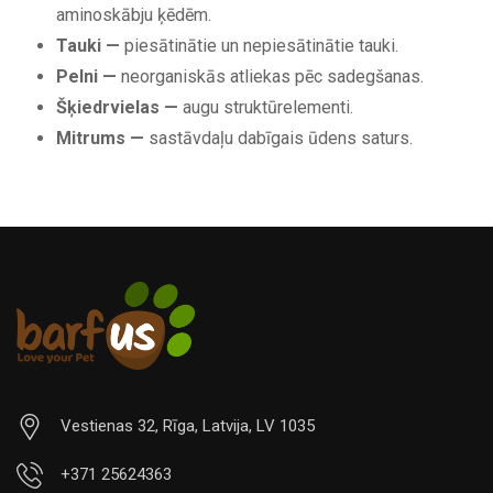
aminoskābju ķēdēm.
Tauki —
piesātinātie un nepiesātinātie tauki.
Pelni —
neorganiskās atliekas pēc sadegšanas.
Šķiedrvielas —
augu struktūrelementi.
Mitrums —
sastāvdaļu dabīgais ūdens saturs.
Vestienas 32, Rīga, Latvija, LV 1035
+371 25624363