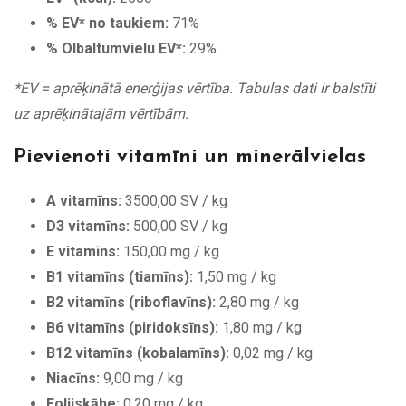
% EV* no taukiem:
71%
% Olbaltumvielu EV*:
29%
*EV = aprēķinātā enerģijas vērtība. Tabulas dati ir balstīti
uz aprēķinātajām vērtībām.
Pievienoti vitamīni un minerālvielas
A vitamīns:
3500,00 SV / kg
D3 vitamīns:
500,00 SV / kg
E vitamīns:
150,00 mg / kg
B1 vitamīns (tiamīns):
1,50 mg / kg
B2 vitamīns (riboflavīns):
2,80 mg / kg
B6 vitamīns (piridoksīns):
1,80 mg / kg
B12 vitamīns (kobalamīns):
0,02 mg / kg
Niacīns:
9,00 mg / kg
Folijskābe:
0,20 mg / kg