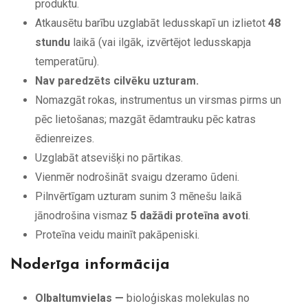
produktu.
Atkausētu barību uzglabāt ledusskapī un izlietot
48
stundu
laikā (vai ilgāk, izvērtējot ledusskapja
temperatūru).
Nav paredzēts cilvēku uzturam.
Nomazgāt rokas, instrumentus un virsmas pirms un
pēc lietošanas; mazgāt ēdamtrauku pēc katras
ēdienreizes.
Uzglabāt atsevišķi no pārtikas.
Vienmēr nodrošināt svaigu dzeramo ūdeni.
Pilnvērtīgam uzturam sunim 3 mēnešu laikā
jānodrošina vismaz
5 dažādi proteīna avoti
.
Proteīna veidu mainīt pakāpeniski.
Noderīga informācija
Olbaltumvielas —
bioloģiskas molekulas no