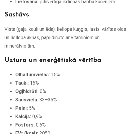
Lietošana:
pilnvērtīga ikdienas barība kucēniem
Sastāvs
Vista (gaļa, kauli un āda), liellopa kuņģis, lasis, vārītas olas
un liellopa aknas, papildināts ar vitamīniem un
minerālvielām.
Uztura un enerģētiskā vērtība
Olbaltumvielas:
15%
Tauki:
16%
Ogļhidrāti:
0%
Sausviela:
33–35%
Pelni:
5%
Kalcijs:
0,9%
Fosfors:
0,6%
EV* (kcal):
2050