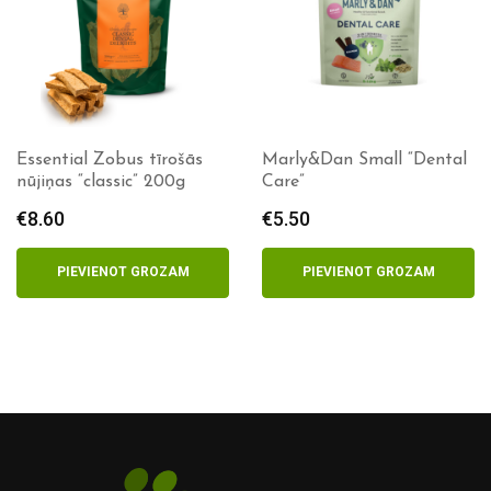
Marly&Dan Small “Dental
Yora Dental sticks 270g
Care”
€
11.50
€
5.50
PIEVIENOT GROZAM
PIEVIENOT GROZAM