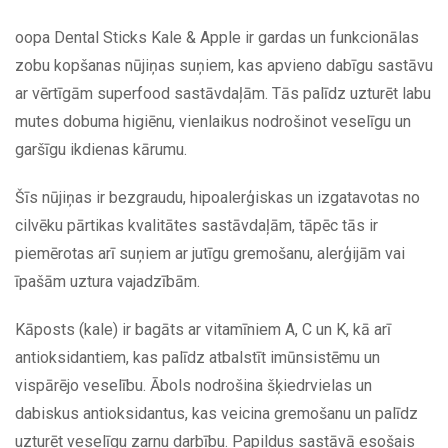
oopa Dental Sticks Kale & Apple ir gardas un funkcionālas
zobu kopšanas nūjiņas suņiem, kas apvieno dabīgu sastāvu
ar vērtīgām superfood sastāvdaļām. Tās palīdz uzturēt labu
mutes dobuma higiēnu, vienlaikus nodrošinot veselīgu un
garšīgu ikdienas kārumu.
Šīs nūjiņas ir bezgraudu, hipoalerģiskas un izgatavotas no
cilvēku pārtikas kvalitātes sastāvdaļām, tāpēc tās ir
piemērotas arī suņiem ar jutīgu gremošanu, alerģijām vai
īpašām uztura vajadzībām.
Kāposts (kale) ir bagāts ar vitamīniem A, C un K, kā arī
antioksidantiem, kas palīdz atbalstīt imūnsistēmu un
vispārējo veselību. Ābols nodrošina šķiedrvielas un
dabiskus antioksidantus, kas veicina gremošanu un palīdz
uzturēt veselīgu zarnu darbību. Papildus sastāvā esošais