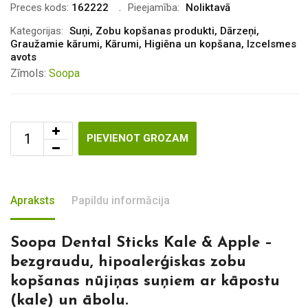
Preces kods:
162222
Pieejamība:
Noliktavā
Kategorijas:
Suņi
,
Zobu kopšanas produkti
,
Dārzeņi
,
Graužamie kārumi
,
Kārumi
,
Higiēna un kopšana
,
Izcelsmes
avots
Zīmols:
Soopa
PIEVIENOT GROZAM
Apraksts
Papildu informācija
Soopa Dental Sticks Kale & Apple –
bezgraudu, hipoalerģiskas zobu
kopšanas nūjiņas suņiem ar kāpostu
(kale) un ābolu.