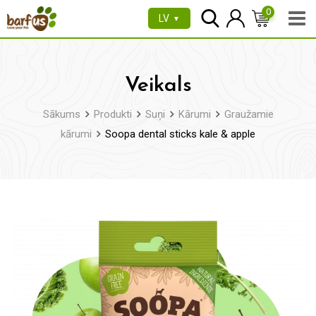
Pāriet
0
LV
▼
uz
saturu
Veikals
Sākums
Produkti
Suņi
Kārumi
Graužamie
kārumi
Soopa dental sticks kale & apple