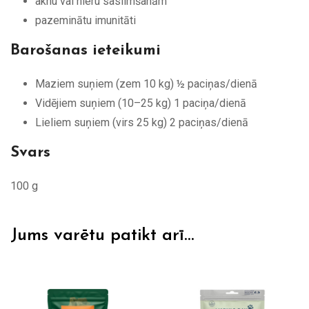
aknu vai nieru saslimšanām
pazeminātu imunitāti
Barošanas ieteikumi
Maziem suņiem (zem 10 kg) ½ paciņas/dienā
Vidējiem suņiem (10–25 kg) 1 paciņa/dienā
Lieliem suņiem (virs 25 kg) 2 paciņas/dienā
Svars
100 g
Jums varētu patikt arī…