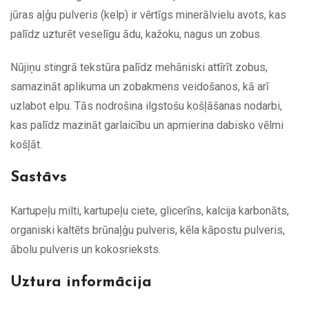
jūras aļģu pulveris (kelp) ir vērtīgs minerālvielu avots, kas
palīdz uzturēt veselīgu ādu, kažoku, nagus un zobus.
Nūjiņu stingrā tekstūra palīdz mehāniski attīrīt zobus,
samazināt aplikuma un zobakmens veidošanos, kā arī
uzlabot elpu. Tās nodrošina ilgstošu košļāšanas nodarbi,
kas palīdz mazināt garlaicību un apmierina dabisko vēlmi
košļāt.
Sastāvs
Kartupeļu milti, kartupeļu ciete, glicerīns, kalcija karbonāts,
organiski kaltēts brūnaļģu pulveris, kēla kāpostu pulveris,
ābolu pulveris un kokosrieksts.
Uztura informācija