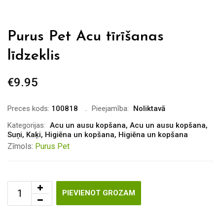
Purus Pet Acu tīrīšanas
līdzeklis
€
9.95
Preces kods:
100818
Pieejamība:
Noliktavā
Kategorijas:
Acu un ausu kopšana
,
Acu un ausu kopšana
,
Suņi
,
Kaķi
,
Higiēna un kopšana
,
Higiēna un kopšana
Zīmols:
Purus Pet
PIEVIENOT GROZAM