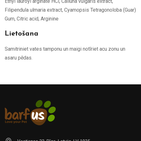
Ethyl lauroyl arginate HCl, Calluna vulgaris extract,
Filipendula ulmaria extract, Cyamopsis Tetragonoloba (Guar)
Gum, Citric acid, Arginine
Lietošana
Samitriniet vates tamponu un maigi notīriet acu zonu un
asaru pēdas.