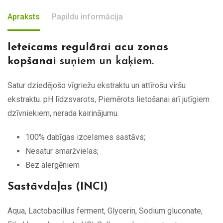
Apraksts
Papildu informācija
Ieteicams regulārai acu zonas
kopšanai
suņiem un kaķiem.
Satur dziedējošo vīgriežu ekstraktu un attīrošu viršu
ekstraktu. pH līdzsvarots, Piemērots lietošanai arī jutīgiem
dzīvniekiem, nerada kairinājumu.
100% dabīgas izcelsmes sastāvs;
Nesatur smaržvielas;
Bez alergēniem
Sastāvdaļas (INCI)
Aqua, Lactobacillus ferment, Glycerin, Sodium gluconate,