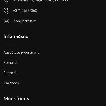
Vestienas 32, Rīga, Latvija, LV 1035
+371 25624363
info@barfus.lv
Informācija
Audzētavu programma
Komanda
Partneri
Vakances
Mans konts