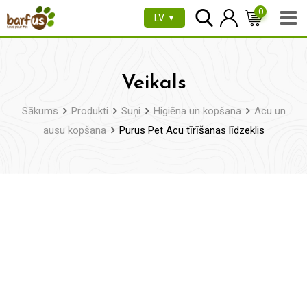
Pāriet
0
LV
▼
uz
saturu
Veikals
Sākums
Produkti
Suņi
Higiēna un kopšana
Acu un
ausu kopšana
Purus Pet Acu tīrīšanas līdzeklis