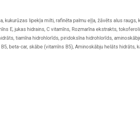
ļļa, kukurūzas lipekļa milti, rafinēta palmu eļļa, žāvēts alus raugs,
itamīns E, jukas hidrains, C vitamīns, Rozmarīna ekstrakts, tokofero
drāts, tiamīna hidrohlorīds, piridoksīna hidrohlorīds, aminoskābju 
B5, beta-car, skābe (vitamīns B5), Aminoskābju helāts hidrāts, ka