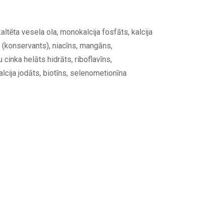
 kaltēta vesela ola, monokalcija fosfāts, kalcija
li (konservants), niacīns, mangāns,
cinka helāts hidrāts, riboflavīns,
lcija jodāts, biotīns, selenometionīna