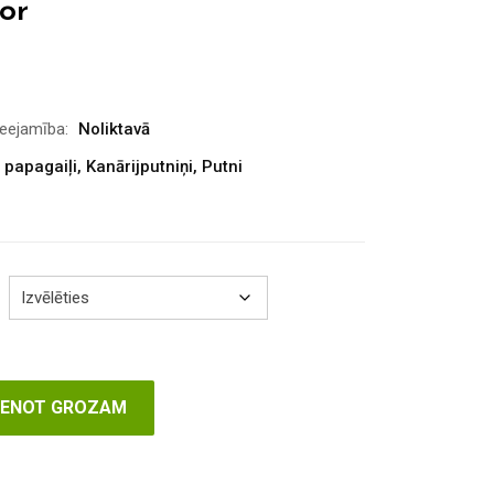
or
rice
ange:
8.00
ieejamība:
Noliktavā
hrough
 papagaiļi
,
Kanārijputniņi
,
Putni
43.00
VIENOT GROZAM