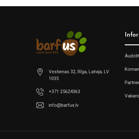
Info
Audzē
Koman
Vestienas 32, Rīga, Latvija, LV
1035
Partner
+371 25624363
Vakan
info@barfus.lv