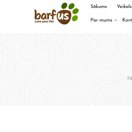
Pāriet
Sākums
Veikals
uz
saturu
Par mums
Kont
S