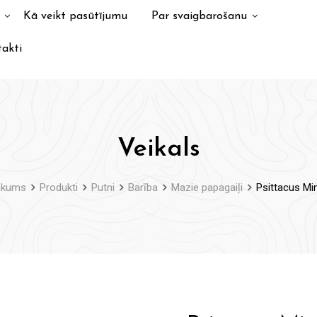
Kā veikt pasūtījumu
Par svaigbarošanu
akti
Veikals
ākums
Produkti
Putni
Barība
Mazie papagaiļi
Psittacus Mi