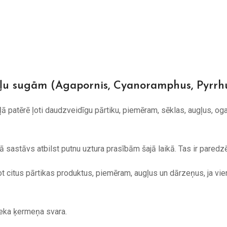
 sugām (Agapornis, Cyanoramphus, Pyrrhu
patērē ļoti daudzveidīgu pārtiku, piemēram, sēklas, augļus, og
 sastāvs atbilst putnu uztura prasībām šajā laikā. Tas ir paredzē
ot citus pārtikas produktus, piemēram, augļus un dārzeņus, ja vi
eka ķermeņa svara.