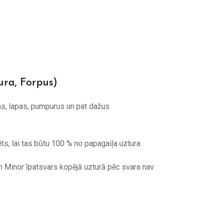
ra, Forpus)
as, lapas, pumpurus un pat dažus
ts, lai tas būtu 100 % no papagaiļa uztura.
en Minor īpatsvars kopējā uzturā pēc svara nav