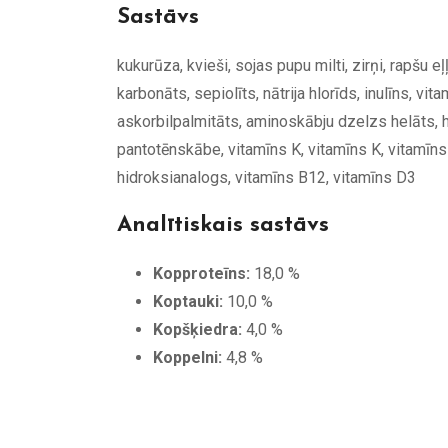
Sastāvs
kukurūza, kvieši, sojas pupu milti, zirņi, rapšu e
karbonāts, sepiolīts, nātrija hlorīds, inulīns, v
askorbilpalmitāts, aminoskābju dzelzs helāts, hi
pantotēnskābe, vitamīns K, vitamīns K, vitamīns 
hidroksianalogs, vitamīns B12, vitamīns D3
Analītiskais sastāvs
Kopproteīns:
18,0 %
Koptauki:
10,0 %
Kopšķiedra:
4,0 %
Koppelni:
4,8 %