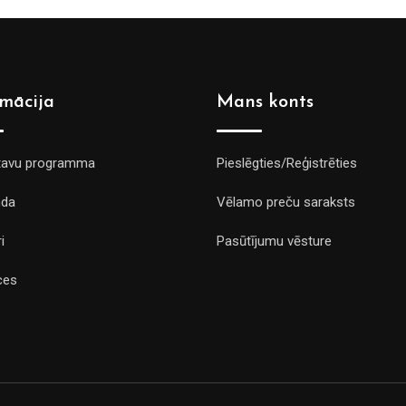
rmācija
Mans konts
tavu programma
Pieslēgties/Reģistrēties
da
Vēlamo preču saraksts
i
Pasūtījumu vēsture
ces