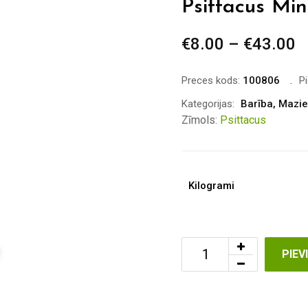
Psittacus Min
€
8.00
–
€
43.00
P
r
€
Preces kods:
100806
P
t
Kategorijas:
Barība
,
Mazie
€
Zīmols:
Psittacus
Kilogrami
PIE