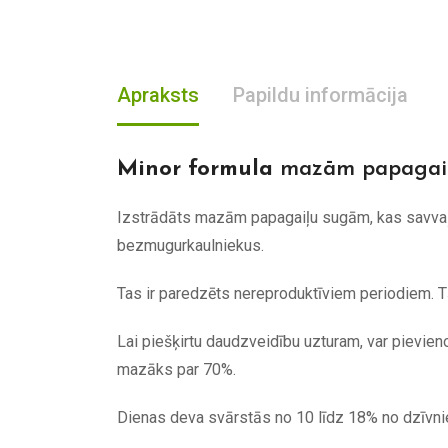
Apraksts
Papildu informācija
Minor formula
mazām papagaiļu
Izstrādāts mazām papagaiļu sugām, kas savvaļā 
bezmugurkaulniekus.
Tas ir paredzēts nereproduktīviem periodiem. Tā
Lai piešķirtu daudzveidību uzturam, var pievien
mazāks par 70%.
Dienas deva svārstās no 10 līdz 18% no dzīvni