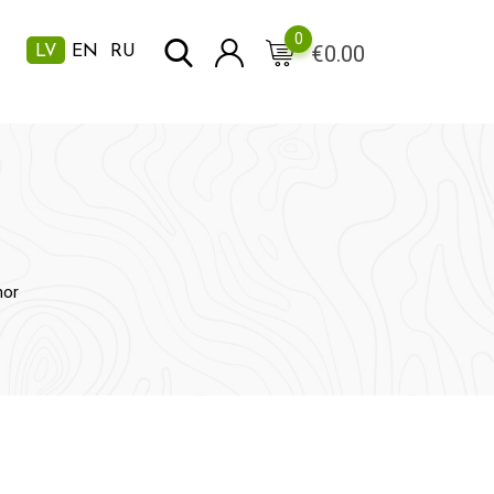
0
€
0.00
LV
EN
RU
nor