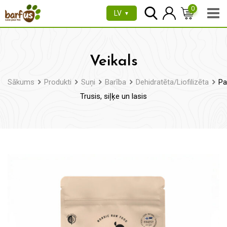
Pāriet
0
LV
▼
uz
saturu
Veikals
Sākums
Produkti
Suņi
Barība
Dehidratēta/Liofilizēta
Pa
Trusis, siļķe un lasis