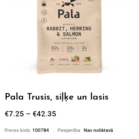
Pala Trusis, siļķe un lasis
€
7.25
–
€
42.35
Price
range:
€7.25
Preces kods:
100784
Pieejamība:
Nav noliktavā