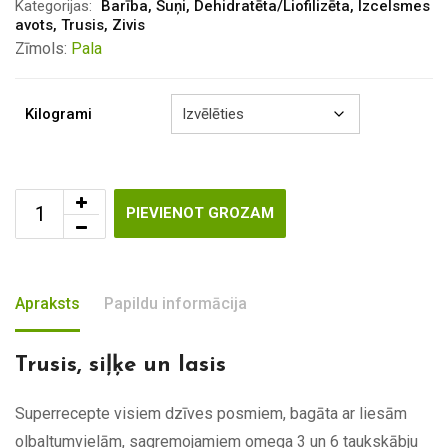
through
Kategorijas:
Barība
,
Suņi
,
Dehidratēta/Liofilizēta
,
Izcelsmes
avots
,
Trusis
,
Zivis
€42.35
Zīmols:
Pala
Kilogrami
PIEVIENOT GROZAM
Apraksts
Papildu informācija
Trusis, siļķe un lasis
Superrecepte visiem dzīves posmiem, bagāta ar liesām
olbaltumvielām, sagremojamiem omega 3 un 6 taukskābju