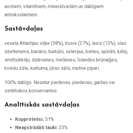
avotiem, vitamīniem, minerālvielām un dabīgiem
antioksidantiem.
Sastāvdaļas
vesela Atlantijas siļķe (38%), trusis (27%), lasis (13%), olas
dzeltenums, banāns, burkāni, selerijas, bietes, spināti, ķirbji,
smiltsērkšķi, dzērvenes, mellenes, Īslandes brūnaļģes,
kviešu zāle, kurkuma, jūras sāls, melnie pipari.
100% dabīgs. Nesatur piedevas, piedevas, garšas vai
sintētiskos konservantus.
Analītiskās sastāvdaļas
Kopproteīns:
51%
Neapstrādāti tauki:
23%