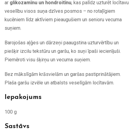
ar
glikozamīnu un hondroitīnu
, kas palīdz uzturēt locītavu
veselību visos suņa dzīves posmos – no rotaļīgiem
kucēniem līdz aktīviem pieaugušiem un senioru vecuma
suņiem.
Barojošas aļģes un dārzeņi paaugstina uzturvērtību un
piešķir izcilu tekstūru un garšu, ko suņi īpaši iecienījuši.
Piemēroti visu šķirņu un vecuma suņiem.
Bez mākslīgām krāsvielām un garšas pastiprinātājiem.
Plaša garšu izvēle un atbalsts veselīgām locītavām.
Iepakojums
100 g
Sastāvs