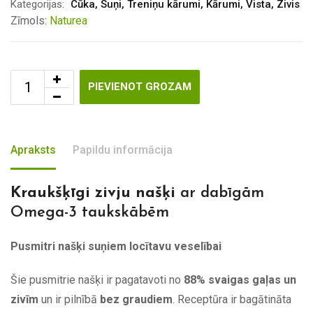
Kategorijas:
Cūka
,
Suņi
,
Treniņu kārumi
,
Kārumi
,
Vista
,
Zivis
Zīmols:
Naturea
PIEVIENOT GROZAM
Apraksts
Papildu informācija
Kraukšķīgi zivju našķi
ar dabīgām
Omega-3 taukskābēm
Pusmitri našķi suņiem locītavu veselībai
Šie pusmitrie našķi ir pagatavoti no
88% svaigas gaļas un
zivīm
un ir pilnībā
bez graudiem
. Receptūra ir bagātināta