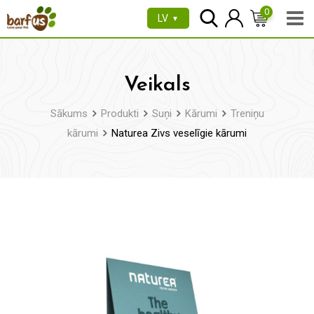
Pāriet
0
LV
▼
uz
saturu
Veikals
Sākums
Produkti
Suņi
Kārumi
Treniņu
kārumi
Naturea Zivs veselīgie kārumi