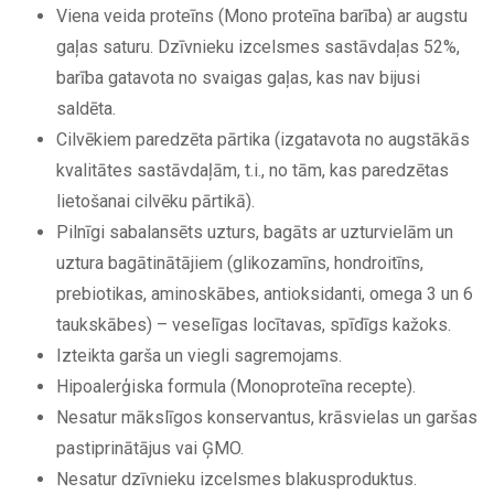
Viena veida proteīns (Mono proteīna barība) ar augstu
gaļas saturu. Dzīvnieku izcelsmes sastāvdaļas 52%,
barība gatavota no svaigas gaļas, kas nav bijusi
saldēta.
Cilvēkiem paredzēta pārtika (izgatavota no augstākās
kvalitātes sastāvdaļām, t.i., no tām, kas paredzētas
lietošanai cilvēku pārtikā).
Pilnīgi sabalansēts uzturs, bagāts ar uzturvielām un
uztura bagātinātājiem (glikozamīns, hondroitīns,
prebiotikas, aminoskābes, antioksidanti, omega 3 un 6
taukskābes) – veselīgas locītavas, spīdīgs kažoks.
Izteikta garša un viegli sagremojams.
Hipoalerģiska formula (Monoproteīna recepte).
Nesatur mākslīgos konservantus, krāsvielas un garšas
pastiprinātājus vai ĢMO.
Nesatur dzīvnieku izcelsmes blakusproduktus.