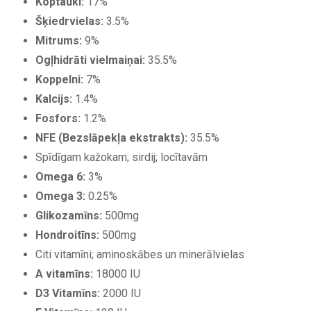
Koptauki:
17%
Šķiedrvielas:
3.5%
Mitrums:
9%
Ogļhidrāti vielmaiņai:
35.5%
Koppelni:
7%
Kalcijs:
1.4%
Fosfors:
1.2%
NFE (Bezslāpekļa ekstrakts):
35.5%
Spīdīgam kažokam; sirdij; locītavām
Omega 6:
3%
Omega 3:
0.25%
Glikozamīns:
500mg
Hondroitīns:
500mg
Citi vitamīni; aminoskābes un minerālvielas
A vitamīns:
18000 IU
D3 Vitamīns:
2000 IU