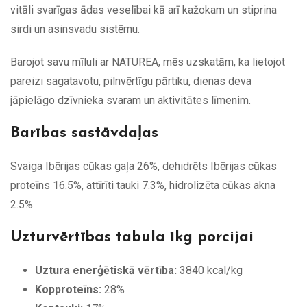
vitāli svarīgas ādas veselībai kā arī kažokam un stiprina
sirdi un asinsvadu sistēmu.
Barojot savu mīluli ar NATUREA, mēs uzskatām, ka lietojot
pareizi sagatavotu, pilnvērtīgu pārtiku, dienas deva
jāpielāgo dzīvnieka svaram un aktivitātes līmenim.
Barības sastāvdaļas
Svaiga Ibērijas cūkas gaļa 26%, dehidrēts Ibērijas cūkas
proteīns 16.5%, attīrīti tauki 7.3%, hidrolizēta cūkas akna
2.5%
Uzturvērtības tabula 1kg porcijai
Uztura enerģētiskā vērtība:
3840 kcal/kg
Kopproteīns:
28%