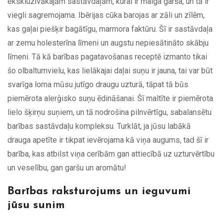
ekskluzīvākajām sastāvdaļām, kurai ir maiga garša, un tā ir
viegli sagremojama. Ibērijas cūka barojas ar zāli un zīlēm,
kas gaļai piešķir bagātīgu, marmora faktūru. Šī ir sastāvdaļa
ar zemu holesterīna līmeni un augstu nepiesātināto skābju
līmeni. Tā kā barības pagatavošanas receptē izmanto tikai
šo olbaltumvielu, kas lielākajai daļai suņu ir jauna, tai var būt
svarīga loma mūsu jutīgo draugu uzturā, tāpat tā būs
piemērota alerģisko suņu ēdināšanai. Šī maltīte ir piemērota
lielo šķirņu suņiem, un tā nodrošina pilnvērtīgu, sabalansētu
barības sastāvdaļu kompleksu. Turklāt, ja jūsu labākā
drauga apetīte ir tikpat ievērojama kā viņa augums, tad šī ir
barība, kas atbilst viņa cerībām gan attiecībā uz uzturvērtību
un veselību, gan garšu un aromātu!
Barības raksturojums un ieguvumi
jūsu sunim