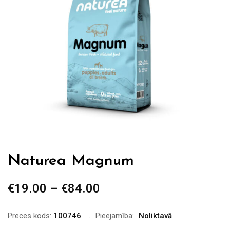
Naturea Magnum
€
19.00
–
€
84.00
Price
range:
€19.00
Preces kods:
100746
Pieejamība:
Noliktavā