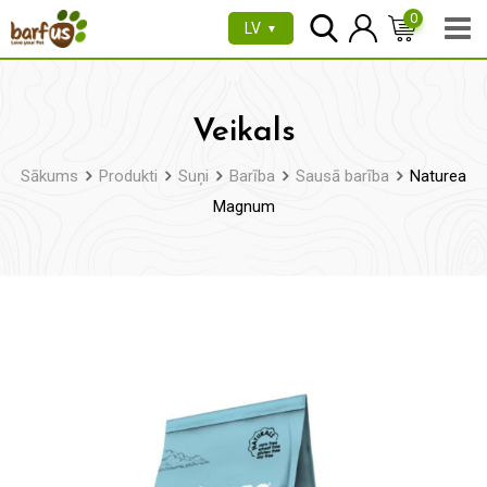
Pāriet
0
LV
▼
uz
saturu
Veikals
Sākums
Produkti
Suņi
Barība
Sausā barība
Naturea
Magnum