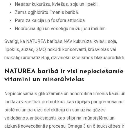
Nesatur kukurūzu, kviešus, soju un lipekli.
Zems ogļhidrātu līmenis barībā.
Pareiza kalcija un fosfora attiecība.
Nodrošina ilgu un veselīgu mūžu jūsu mīlulim.
Svarīgi, ka NATUREA barībās NAV kukurūza, kvieši, soja,
lipeklis, auzas, ĢMO, nekādi konservanti, krāsvielas vai
mākslīgi aromatizētāji, dzīvnieku izcelsmes blakusprodukti.
NATUREA barībā ir visi nepieciešamie
vitamīni un minerālvielas
Nepieciešamais glikozamīna un hondroitīna līmenis kaulu un
locītavu veselībai, prebiotikas, kas rūpējas par gremošanas
sistēmu un pareizu defekāciju un samazina gāzes
veidošanos, antioksidanti, kas stiprina imūnsistēmu un
aizkavē novecošanās procesu, Omega 3 un 6 taukskābes ir