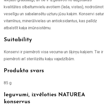
kvalitātes olbaltumvielu avotiem (laša, vistas), nodrošinot
veselīgu un sabalansētu uzturu jūsu kaķim. Konservi satur
vitamīnus, minerālvielas un antioksidantus, kas palīdz
atbalstīt kaķa imūnsistēmu.
Suitability
Konservi ir piemēroti visa vecuma un šķirņu kaķiem. Tie ir
piemēroti arī sterilizētu kaķu vajadzībām.
Produkta svars
85 g
Ieguvumi, izvēloties NATUREA
konservus