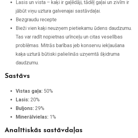
Lasis un vista – kaķi ir gaļēdāji, tādēļ gaļai un zivīm ir
jābūt viņu uztura galvenajai sastāvdaļai.
Bezgraudu recepte
Bieži vien kaķi neuzņem pietiekamu ūdens daudzumu.
Tas var radīt nopietnas urīnceļu un citas veselības
problēmas. Mitrās barības jeb konservu iekļaušana
kaķa uzturā būtiski palielinās uzņemtā šķidruma
daudzumu.
Sastāvs
Vistas gaļa:
50%
Lasis:
20%
Buljons:
29%
Minerālvielas:
1%
Analītiskās sastāvdaļas