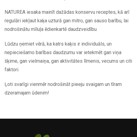
NATUREA iesaka mainīt dažādas konservu receptes, kā arī
regulāri iekļaut kaķa uzturā gan mitro, gan sauso barību, lai
nodrošinātu mīluļa ēdienkartē daudzveidību.
Lūdzu ņemiet vērā, ka katrs kaķis ir individuāls, un
nepieciešamo barības daudzumu var ietekmēt gan viņa
šķirne, gan vielmaiņa, gan aktivitātes līmenis, vecums un citi
faktori.
Ļoti svarīgi vienmēr nodrošināt pieeju svaigam un tīram
dzeramajam ūdenim!