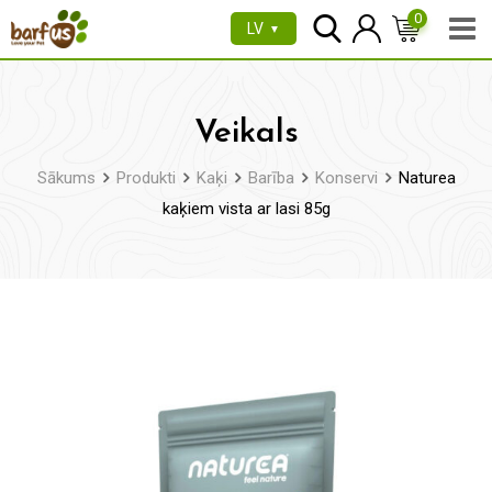
Pāriet
0
LV
▼
uz
saturu
Veikals
Sākums
Produkti
Kaķi
Barība
Konservi
Naturea
kaķiem vista ar lasi 85g