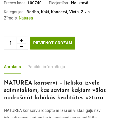
Preces kods:
100740
Pieejamība:
Noliktavā
Kategorijas:
Barība
,
Kaķi
,
Konservi
,
Vista
,
Zivis
Zīmols:
Naturea
PIEVIENOT GROZAM
Apraksts
Papildu informācija
NATUREA konservi
– lieliska izvēle
saimniekiem, kas saviem kaķiem vēlas
nodrošināt labākās kvalitātes uzturu
NATUREA konservu receptē ar lasi un vistas gaļu nav
iekļauti graudaugi, un tie ir izgatavoti no augstākās