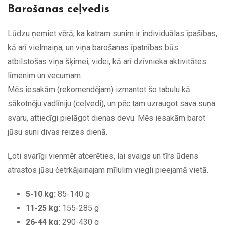
Barošanas ceļvedis
Lūdzu ņemiet vērā, ka katram sunim ir individuālas īpašības,
kā arī vielmaiņa, un viņa barošanas īpatnības būs
atbilstošas viņa šķirnei, videi, kā arī dzīvnieka aktivitātes
līmenim un vecumam.
Mēs iesakām (rekomendējam) izmantot šo tabulu kā
sākotnēju vadlīniju (ceļvedi), un pēc tam uzraugot sava suņa
svaru, attiecīgi pielāgot dienas devu. Mēs iesakām barot
jūsu suni divas reizes dienā.
Ļoti svarīgi vienmēr atcerēties, lai svaigs un tīrs ūdens
atrastos jūsu četrkājainajam mīlulim viegli pieejamā vietā.
5-10 kg:
85-140 g
11-25 kg:
155-285 g
26-44 kg:
290-430 g