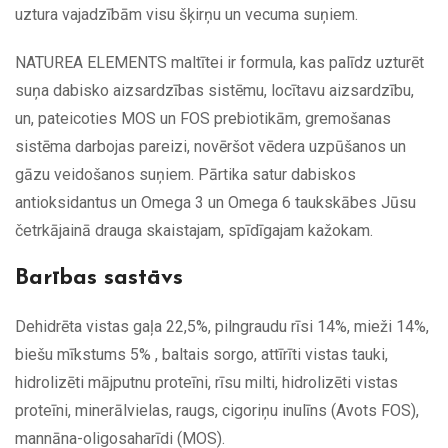
uztura vajadzībām visu šķirņu un vecuma suņiem.
NATUREA ELEMENTS maltītei ir formula, kas palīdz uzturēt
suņa dabisko aizsardzības sistēmu, locītavu aizsardzību,
un, pateicoties MOS un FOS prebiotikām, gremošanas
sistēma darbojas pareizi, novēršot vēdera uzpūšanos un
gāzu veidošanos suņiem. Pārtika satur dabiskos
antioksidantus un Omega 3 un Omega 6 taukskābes Jūsu
četrkājainā drauga skaistajam, spīdīgajam kažokam.
Barības sastāvs
Dehidrēta vistas gaļa 22,5%, pilngraudu rīsi 14%, mieži 14%,
biešu mīkstums 5% , baltais sorgo, attīrīti vistas tauki,
hidrolizēti mājputnu proteīni, rīsu milti, hidrolizēti vistas
proteīni, minerālvielas, raugs, cigoriņu inulīns (Avots FOS),
mannāna-oligosaharīdi (MOS).