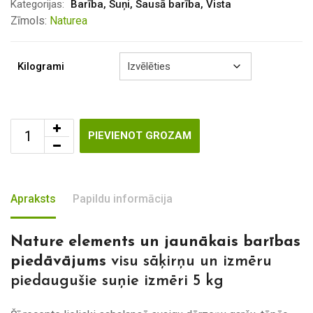
through
Kategorijas:
Barība
,
Suņi
,
Sausā barība
,
Vista
€58.50
Zīmols:
Naturea
Kilogrami
PIEVIENOT GROZAM
Apraksts
Papildu informācija
Nature elements un jaunākais barības
piedāvājums
visu sāķirņu un izmēru
piedaugušie suņie izmēri 5 kg