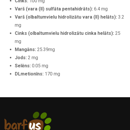
Cinks:
100 mg
Varš (vara (II) sulfāta pentahidrāts):
6.4 mg
Varš (olbaltumvielu hidrolizātu vara (II) helāts):
3.2
mg
Cinks (olbaltumvielu hidrolizātu cinka helāts):
25
mg
Mangāns:
25.39mg
Jods:
2 mg
Selēns:
0.05 mg
DLmetionīns:
170 mg