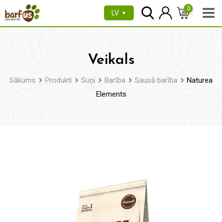
Pāriet
0
LV
▼
uz
saturu
Veikals
Sākums
Produkti
Suņi
Barība
Sausā barība
Naturea
Elements