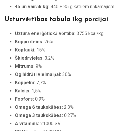
45 un vairāk kg:
440 + 35 g katriem nākamajiem
Uzturvērtības tabula 1kg porcijai
Uztura enerģētiskā vērtība:
3755 kcal/kg
Kopproteīns:
26%
Koptauki:
15%
Šķiedrvielas:
3,2%
Mitrums:
9%
Ogļhidrāti vielmaiņai:
30%
Koppelni:
7,7%
Kalcijs:
1,5%
Fosfors:
0,9%
Omega 6 taukskābes:
2,3%
Omega 3 taukskābes:
0,27%
A vitamīns:
21000 SV