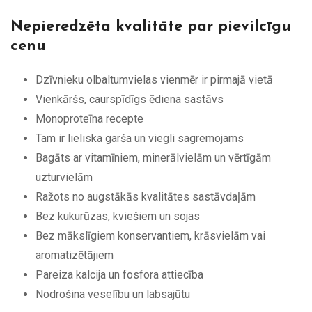
Nepieredzēta kvalitāte par pievilcīgu
cenu
Dzīvnieku olbaltumvielas vienmēr ir pirmajā vietā
Vienkāršs, caurspīdīgs ēdiena sastāvs
Monoproteīna recepte
Tam ir lieliska garša un viegli sagremojams
Bagāts ar vitamīniem, minerālvielām un vērtīgām
uzturvielām
Ražots no augstākās kvalitātes sastāvdaļām
Bez kukurūzas, kviešiem un sojas
Bez mākslīgiem konservantiem, krāsvielām vai
aromatizētājiem
Pareiza kalcija un fosfora attiecība
Nodrošina veselību un labsajūtu