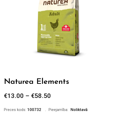
Naturea Elements
€
13.00
–
€
58.50
Price
range:
€13.00
Preces kods:
100732
Pieejamība:
Noliktavā