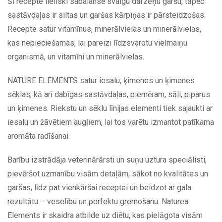
Šī recepte lieliski sabalansē svaigu dārzeņu garšu, tāpēc
sastāvdaļas ir siltas un garšas kārpiņas ir pārsteidzošas.
Recepte satur vitamīnus, minerālvielas un minerālvielas,
kas nepieciešamas, lai pareizi līdzsvarotu vielmaiņu
organismā, un vitamīni un minerālvielas.
NATURE ELEMENTS satur iesalu, ķimenes un ķimenes
sēklas, kā arī dabīgas sastāvdaļas, piemēram, sāli, piparus
un ķimenes. Riekstu un sēklu līnijas elementi tiek sajaukti ar
iesalu un žāvētiem augļiem, lai tos varētu izmantot patīkama
aromāta radīšanai.
Barību izstrādāja veterinārārsti un suņu uztura speciālisti,
pievēršot uzmanību visām detaļām, sākot no kvalitātes un
garšas, līdz pat vienkāršai receptei un beidzot ar gala
rezultātu – veselību un perfektu gremošanu. Naturea
Elements ir skaidra atbilde uz diētu, kas pielāgota visām