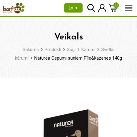
Pāriet
0
LV
▼
uz
saturu
Veikals
Sākums
Produkti
Suņi
Kārumi
Svētku
kārumi
Naturea Cepumi suņiem Pīle&kazenes 140g