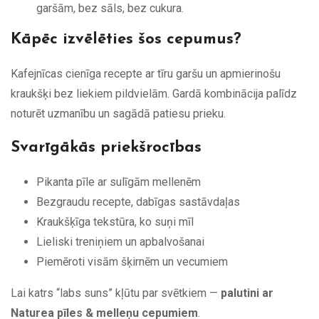
garšām, bez sāls, bez cukura.
Kāpēc izvēlēties šos cepumus?
Kafejnīcas cienīga recepte ar tīru garšu un apmierinošu
kraukšķi bez liekiem pildvielām. Gardā kombinācija palīdz
noturēt uzmanību un sagādā patiesu prieku.
Svarīgākās priekšrocības
Pikanta pīle ar sulīgām mellenēm
Bezgraudu recepte, dabīgas sastāvdaļas
Kraukšķīga tekstūra, ko suņi mīl
Lieliski treniņiem un apbalvošanai
Piemēroti visām šķirnēm un vecumiem
Lai katrs “labs suns” kļūtu par svētkiem —
palutini ar
Naturea pīles & melleņu cepumiem
.