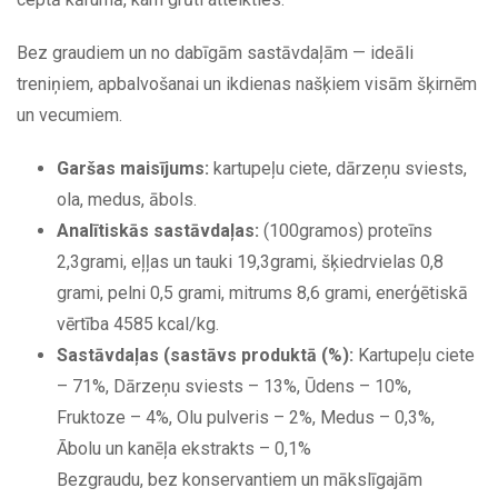
Bez graudiem un no dabīgām sastāvdaļām — ideāli
treniņiem, apbalvošanai un ikdienas našķiem visām šķirnēm
un vecumiem.
Garšas maisījums:
kartupeļu ciete, dārzeņu sviests,
ola, medus, ābols.
Analītiskās sastāvdaļas:
(100gramos) proteīns
2,3grami, eļļas un tauki 19,3grami, šķiedrvielas 0,8
grami, pelni 0,5 grami, mitrums 8,6 grami, enerģētiskā
vērtība 4585 kcal/kg.
Sastāvdaļas (sastāvs produktā (%):
Kartupeļu ciete
– 71%, Dārzeņu sviests – 13%, Ūdens – 10%,
Fruktoze – 4%, Olu pulveris – 2%, Medus – 0,3%,
Ābolu un kanēļa ekstrakts – 0,1%
Bezgraudu, bez konservantiem un mākslīgajām