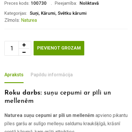
Preces kods:
100730
Pieejamība:
Noliktavā
Kategorijas:
Suņi
,
Kārumi
,
Svētku kārumi
Zīmols:
Naturea
PIEVIENOT GROZAM
Apraksts
Papildu informācija
Roku darbs:
suņu cepumi ar pīli un
mellenēm
Naturea suņu cepumi ar pīli un mellenēm
apvieno pikantu
pīles garšu ar sulīgo melleņu saldumu kraukšķīgā, krāsnī
ceptā kārumā, kam grūti atteikties.