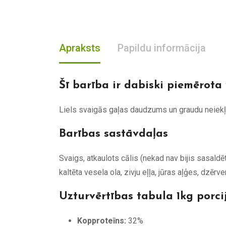
Apraksts
Papildu informācija
Šī barība ir dabiski piemērota
Liels svaigās gaļas daudzums un graudu neiekļau
Barības sastāvdaļas
Svaigs, atkaulots cālis (nekad nav bijis sasaldēts
kaltēta vesela ola, zivju eļļa, jūras aļģes, dzērve
Uzturvērtības tabula 1kg porci
Kopproteīns:
32%