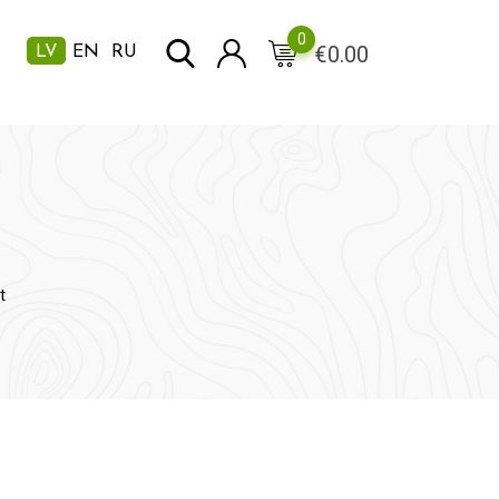
0
€
0.00
LV
EN
RU
t