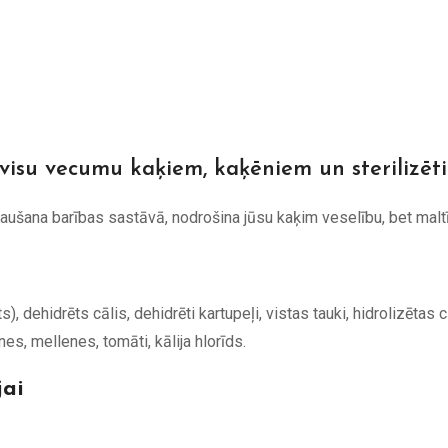
visu vecumu kaķiem, kaķēniem un sterilizē
šana barības sastāvā, nodrošina jūsu kaķim veselību, bet maltīt
), dehidrēts cālis, dehidrēti kartupeļi, vistas tauki, hidrolizētas 
nes, mellenes, tomāti, kālija hlorīds.
jai