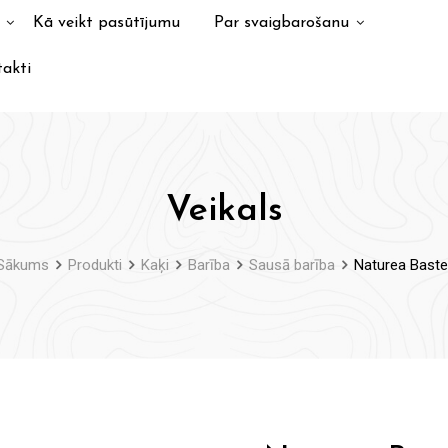
Kā veikt pasūtījumu
Par svaigbarošanu
akti
Veikals
Sākums
Produkti
Kaķi
Barība
Sausā barība
Naturea Baste