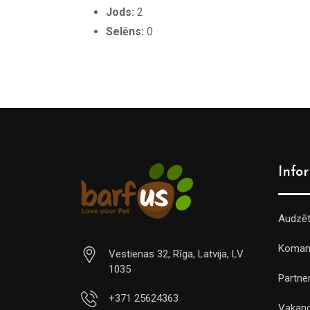
Jods:
2
Selēns:
0
Info
Audzē
Koman
Vestienas 32, Rīga, Latvija, LV
1035
Partner
+371 25624363
Vakan