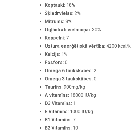
Koptauki:
18%
Šķiedrvielas:
2%
Mitrums:
8%
Ogļhidrāti vielmaiņai:
30%
Koppelni:
7
Uztura enerģētiskā vērtība:
4200 kcal/k
Kalcijs:
1%
Fosfors:
0
Omega 6 taukskābes:
2
Omega 3 taukskābes:
0
Taurīns:
900mg/kg
A vitamīns:
18000 IU/kg
D3 Vitamīns:
1
E Vitamīns:
1000 IU/kg
B1 Vitamīns:
7
B2 Vitamīns:
10