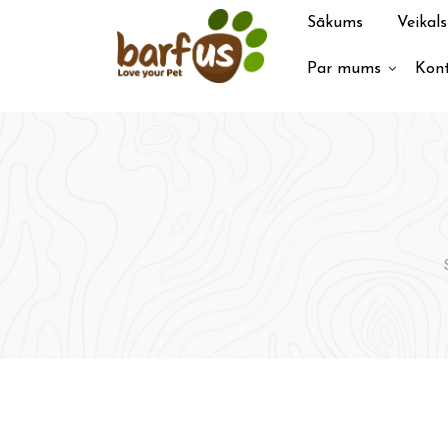
Pāriet
Sākums
Veikals
uz
saturu
Par mums
Kont