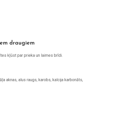
tiem draugiem
es kļūst par prieka un laimes brīdi.
cāļa aknas, alus raugs, karobs, kalcija karbonāts,