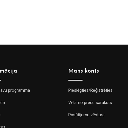
rmācija
Mans konts
tavu programma
Pieslēgties/Reģistrēties
da
Vēlamo preču saraksts
i
Pasūtījumu vēsture
ces