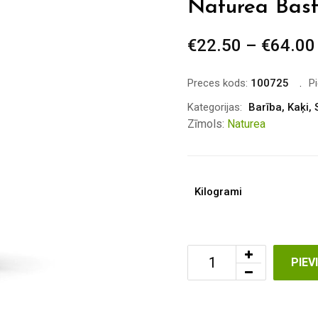
Naturea Bast
€
22.50
–
€
64.00
Preces kods:
100725
P
Kategorijas:
Barība
,
Kaķi
,
Zīmols:
Naturea
Kilogrami
PIE