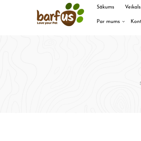
Pāriet
Sākums
Veikals
uz
saturu
Par mums
Kont