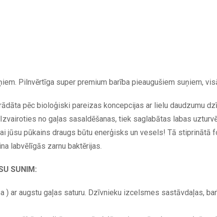
uņiem. Pilnvērtīga super premium barība pieaugušiem suņiem, vis
trādāta pēc bioloģiski pareizas koncepcijas ar lielu daudzumu dz
 Izvairoties no gaļas sasaldēšanas, tiek saglabātas labas uzturvē
 lai jūsu pūkains draugs būtu enerģisks un vesels! Tā stiprinātā 
na labvēlīgās zarnu baktērijas.
SU SUNIM:
a ) ar augstu gaļas saturu. Dzīvnieku izcelsmes sastāvdaļas, bar