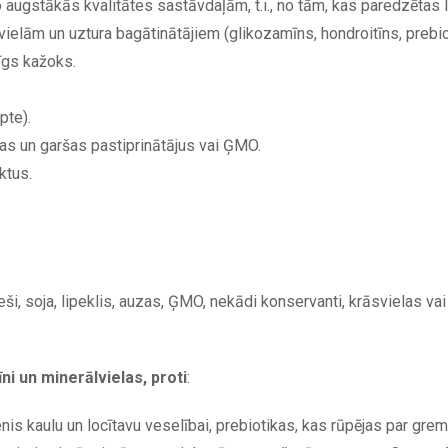
augstākās kvalitātes sastāvdaļām, t.i., no tām, kas paredzētas li
rvielām un uztura bagātinātājiem (glikozamīns, hondroitīns, preb
īgs kažoks.
pte).
as un garšas pastiprinātājus vai ĢMO.
ktus.
i, soja, lipeklis, auzas, ĢMO, nekādi konservanti, krāsvielas va
i un minerālvielas, proti
:
is kaulu un locītavu veselībai, prebiotikas, kas rūpējas par gr