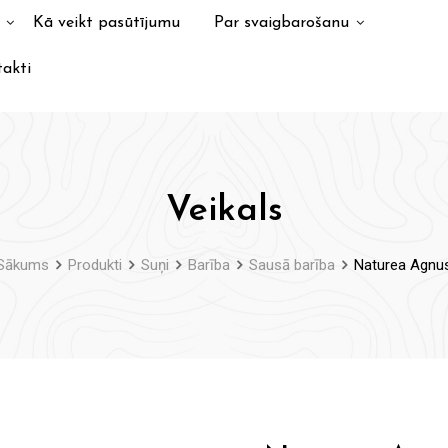
Kā veikt pasūtījumu
Par svaigbarošanu
akti
Veikals
Sākums
Produkti
Suņi
Barība
Sausā barība
Naturea Agnu