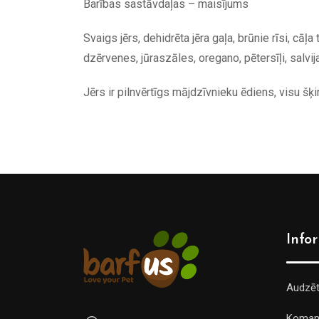
Barības sastāvdaļas – maisījums
Svaigs jērs, dehidrēta jēra gaļa, brūnie rīsi, cāļa 
dzērvenes, jūraszāles, oregano, pētersīļi, salvija
Jērs ir pilnvērtīgs mājdzīvnieku ēdiens, visu š
Info
Audzē
Koman