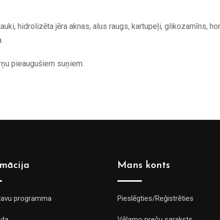
tauki, hidrolizēta jēra aknas, alus raugs, kartupeļi, glikozamīns, hon
.
ķirņu pieaugušiem suņiem.
rmācija
Mans konts
tavu programma
Pieslēgties/Reģistrēties
da
Vēlamo preču saraksts