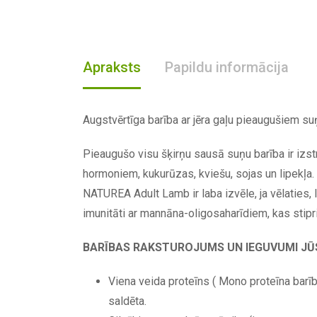
Apraksts
Papildu informācija
Augstvērtīga barība ar jēra gaļu pieaugušiem s
Pieaugušo visu šķirņu sausā suņu barība ir izs
hormoniem, kukurūzas, kviešu, sojas un lipekļa.
NATUREA Adult Lamb ir laba izvēle, ja vēlaties,
imunitāti ar mannāna-oligosaharīdiem, kas stipri
BARĪBAS RAKSTUROJUMS UN IEGUVUMI JŪ
Viena veida proteīns ( Mono proteīna barīb
saldēta.