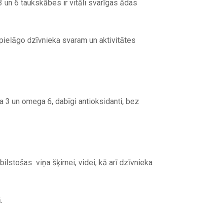
un 6 taukskābes ir vitāli svarīgas ādas
āpielāgo dzīvnieka svaram un aktivitātes
un omega 6, dabīgi antioksidanti, bez
ilstošas viņa šķirnei, videi, kā arī dzīvnieka
.