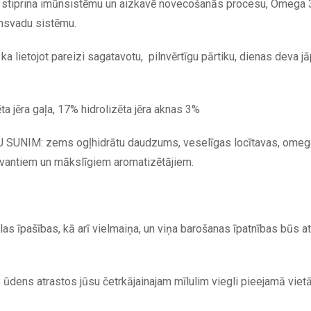
 stiprina imūnsistēmu un aizkavē novecošanās procesu, Omega 3 
insvadu sistēmu.
a lietojot pareizi sagatavotu, pilnvērtīgu pārtiku, dienas deva j
ta jēra gaļa, 17% hidrolizēta jēra aknas 3%
M: zems ogļhidrātu daudzums, veselīgas locītavas, omega 3 
rvantiem un mākslīgiem aromatizētājiem.
as īpašības, kā arī vielmaiņa, un viņa barošanas īpatnības būs atb
rs ūdens atrastos jūsu četrkājainajam mīlulim viegli pieejamā vietā