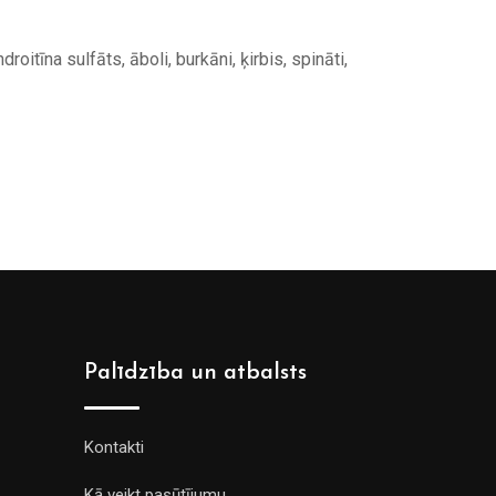
droitīna sulfāts, āboli, burkāni, ķirbis, spināti,
Palīdzība un atbalsts
Kontakti
Kā veikt pasūtījumu