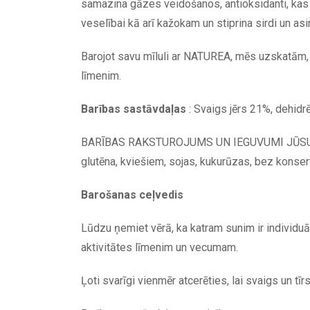
samazina gāzes veidošanos, antioksidanti, kas
veselībai kā arī kažokam un stiprina sirdi un as
Barojot savu mīluli ar NATUREA, mēs uzskatām, k
līmenim.
Barības sastāvdaļas
: Svaigs jērs 21%, dehidrē
BARĪBAS RAKSTUROJUMS UN IEGUVUMI JŪSU SUNI
glutēna, kviešiem, sojas, kukurūzas, bez konse
Barošanas ceļvedis
Lūdzu ņemiet vērā, ka katram sunim ir individuāl
aktivitātes līmenim un vecumam.
Ļoti svarīgi vienmēr atcerēties, lai svaigs un tī