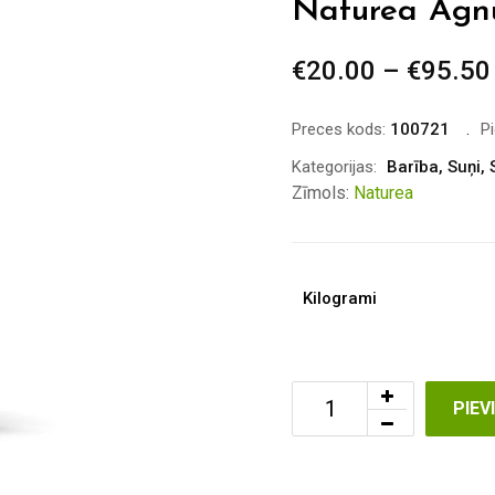
Naturea Agn
€
20.00
–
€
95.50
Preces kods:
100721
P
Kategorijas:
Barība
,
Suņi
,
Zīmols:
Naturea
Kilogrami
PIE