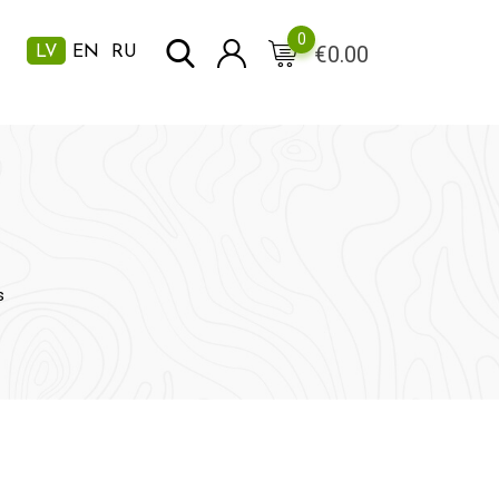
0
€
0.00
LV
EN
RU
s