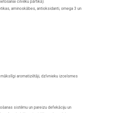
etošanai cilvēku pārtikā).
iotikas, aminoskābes, antioksidanti, omega 3 un
i mākslīgi aromatizētāji, dzīvnieku izcelsmes
emošanas sistēmu un pareizu defekāciju un