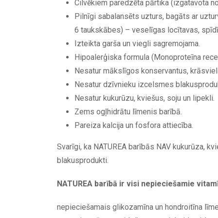
Cilvēkiem paredzēta pārtika (izgatavota no 
Pilnīgi sabalansēts uzturs, bagāts ar uztu
6 taukskābes) – veselīgas locītavas, spīd
Izteikta garša un viegli sagremojama.
Hipoalerģiska formula (Monoproteīna rece
Nesatur mākslīgos konservantus, krāsviel
Nesatur dzīvnieku izcelsmes blakusprodu
Nesatur kukurūzu, kviešus, soju un lipekli.
Zems ogļhidrātu līmenis barībā.
Pareiza kalcija un fosfora attiecība.
Svarīgi, ka NATUREA barībās NAV kukurūza, kvieš
blakusprodukti.
NATUREA barībā ir visi nepieciešamie vitamīn
nepieciešamais glikozamīna un hondroitīna līmen