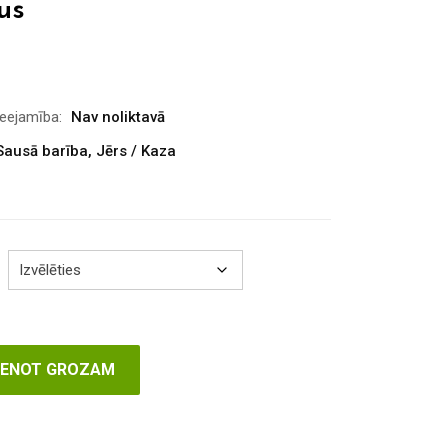
us
Price
range:
€20.00
ieejamība:
Nav noliktavā
through
Sausā barība
,
Jērs / Kaza
€95.50
VIENOT GROZAM