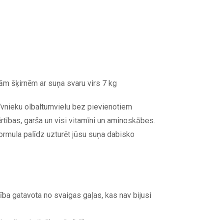
ām šķirnēm ar suņa svaru virs 7 kg
īvnieku olbaltumvielu bez pievienotiem
rtības, garša un visi vitamīni un aminoskābes.
formula palīdz uzturēt jūsu suņa dabisko
ība gatavota no svaigas gaļas, kas nav bijusi