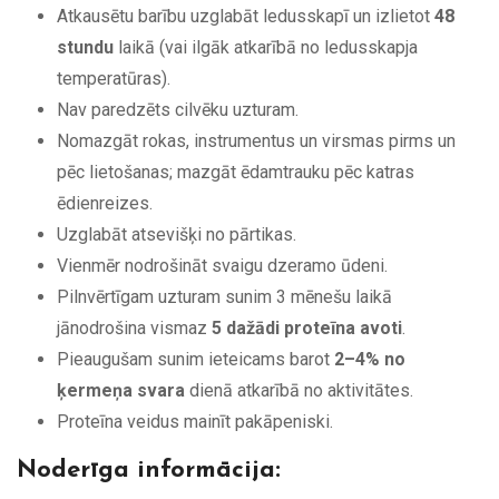
Atkausētu barību uzglabāt ledusskapī un izlietot
48
stundu
laikā (vai ilgāk atkarībā no ledusskapja
temperatūras).
Nav paredzēts cilvēku uzturam.
Nomazgāt rokas, instrumentus un virsmas pirms un
pēc lietošanas; mazgāt ēdamtrauku pēc katras
ēdienreizes.
Uzglabāt atsevišķi no pārtikas.
Vienmēr nodrošināt svaigu dzeramo ūdeni.
Pilnvērtīgam uzturam sunim 3 mēnešu laikā
jānodrošina vismaz
5 dažādi proteīna avoti
.
Pieaugušam sunim ieteicams barot
2–4% no
ķermeņa svara
dienā atkarībā no aktivitātes.
Proteīna veidus mainīt pakāpeniski.
Noderīga informācija: