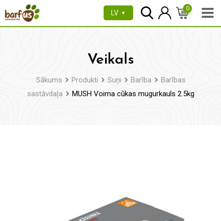
Pāriet
0
LV
▼
uz
saturu
Veikals
Sākums
Produkti
Suņi
Barība
Barības
sastāvdaļa
MUSH Voima cūkas mugurkauls 2.5kg