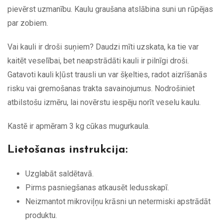
pievērst uzmanību. Kaulu graušana atslābina suni un rūpējas
par zobiem.
Vai kauli ir droši suņiem? Daudzi mīti uzskata, ka tie var
kaitēt veselībai, bet neapstrādāti kauli ir pilnīgi droši.
Gatavoti kauli kļūst trausli un var šķelties, radot aizrīšanās
risku vai gremošanas trakta savainojumus. Nodrošiniet
atbilstošu izmēru, lai novērstu iespēju norīt veselu kaulu.
Kastē ir apmēram 3 kg cūkas mugurkaula.
Lietošanas instrukcija:
Uzglabāt saldētavā.
Pirms pasniegšanas atkausēt ledusskapī.
Neizmantot mikroviļņu krāsni un netermiski apstrādāt
produktu.