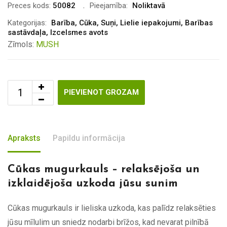
Preces kods:
50082
Pieejamība:
Noliktavā
Kategorijas:
Barība
,
Cūka
,
Suņi
,
Lielie iepakojumi
,
Barības
sastāvdaļa
,
Izcelsmes avots
Zīmols:
MUSH
PIEVIENOT GROZAM
Apraksts
Papildu informācija
Cūkas mugurkauls – relaksējoša un
izklaidējoša uzkoda jūsu sunim
Cūkas mugurkauls ir lieliska uzkoda, kas palīdz relaksēties
jūsu mīlulim un sniedz nodarbi brīžos, kad nevarat pilnībā