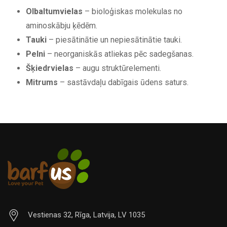
Olbaltumvielas
– bioloģiskas molekulas no
aminoskābju ķēdēm.
Tauki
– piesātinātie un nepiesātinātie tauki.
Pelni
– neorganiskās atliekas pēc sadegšanas.
Šķiedrvielas
– augu struktūrelementi.
Mitrums
– sastāvdaļu dabīgais ūdens saturs.
Vestienas 32, Rīga, Latvija, LV 1035